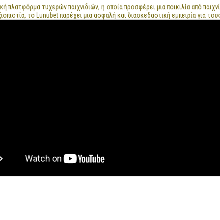
κή πλατφόρμα τυχερών παιχνιδιών, η οποία προσφέρει μια ποικιλία από παιχνί
ξιοπιστία, το Lunubet παρέχει μια ασφαλή και διασκεδαστική εμπειρία για του