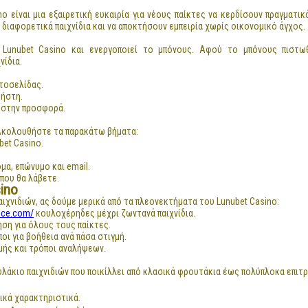
o είναι μια εξαιρετική ευκαιρία για νέους παίκτες να κερδίσουν πραγματι
διαφορετικά παιχνίδια και να αποκτήσουν εμπειρία χωρίς οικονομικό άγχος.
 Lunubet Casino και ενεργοποιεί το μπόνους. Αφού το μπόνους πιστω
νίδια.
στοσελίδας.
ρήστη.
ν στην προσφορά.
. Ακολουθήστε τα παρακάτω βήματα:
bet Casino.
α, επώνυμο και email.
που θα λάβετε.
ino
χνιδιών, ας δούμε μερικά από τα πλεονεκτήματα του Lunubet Casino:
eece.com/
κουλοχέρηδες μέχρι ζωντανά παιχνίδια.
ση για όλους τους παίκτες.
ι για βοήθεια ανά πάσα στιγμή.
ής και τρόποι αναλήψεων.
λάκιο παιχνιδιών που ποικίλλει από κλασικά φρουτάκια έως πολύπλοκα επιτρα
ικά χαρακτηριστικά.