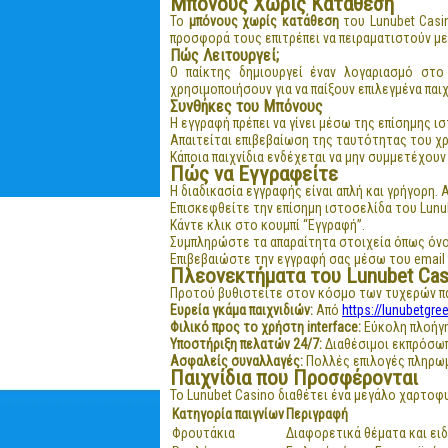
Μπόνους Χωρίς Κατάθεση
Το
μπόνους χωρίς κατάθεση
του Lunubet Casin
προσφορά τους επιτρέπει να πειραματιστούν με 
Πώς Λειτουργεί;
Ο παίκτης δημιουργεί έναν λογαριασμό στο
χρησιμοποιήσουν για να παίξουν επιλεγμένα παιχ
Συνθήκες του Μπόνους
Η εγγραφή πρέπει να γίνει μέσω της επίσημης ι
Απαιτείται επιβεβαίωση της ταυτότητας του χ
Κάποια παιχνίδια ενδέχεται να μην συμμετέχου
Πώς να Εγγραφείτε
Η διαδικασία εγγραφής είναι απλή και γρήγορη
Επισκεφθείτε την επίσημη ιστοσελίδα του Lunu
Κάντε κλικ στο κουμπί “Εγγραφή”.
Συμπληρώστε τα απαραίτητα στοιχεία όπως όνομ
Επιβεβαιώστε την εγγραφή σας μέσω του email 
Πλεονεκτήματα του Lunubet Cas
Προτού βυθιστείτε στον κόσμο των τυχερών παι
Ευρεία γκάμα παιχνιδιών:
Από
https://lunubetgr
Φιλικό προς το χρήστη interface:
Εύκολη πλοήγη
Υποστήριξη πελατών 24/7:
Διαθέσιμοι εκπρόσωπο
Ασφαλείς συναλλαγές:
Πολλές επιλογές πληρωμ
Παιχνίδια που Προσφέρονται
Το Lunubet Casino διαθέτει ένα μεγάλο χαρτοφυ
Κατηγορία παιγνίων
Περιγραφή
Φρουτάκια
Διαφορετικά θέματα και ειδ