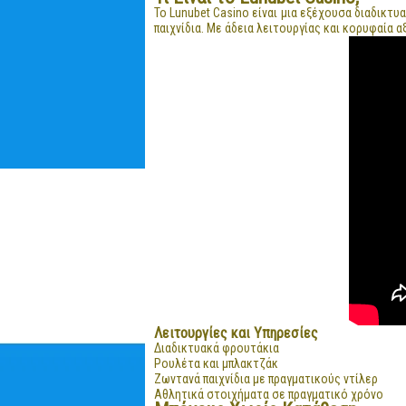
Το Lunubet Casino είναι μια εξέχουσα διαδικτυα
παιχνίδια. Με άδεια λειτουργίας και κορυφαία α
Λειτουργίες και Υπηρεσίες
Διαδικτυακά φρουτάκια
Ρουλέτα και μπλακτζάκ
Ζωντανά παιχνίδια με πραγματικούς ντίλερ
Aθλητικά στοιχήματα σε πραγματικό χρόνο