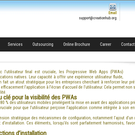
Email
support@creationhub.org
Services
Outsourcing
Online Brochure
Career
Contact
 l’utilisateur final est cruciale, les Progressive Web Apps (PWAs)
ations natives. Leur capacité à offrir une expérience utilisateur fluide,
 en fait un atout stratégique pour les entreprises cherchant à renforcer leur p
efficacement l’application à l’écran d’accueil de l’utilisateur. Cela permet non 
ité.
eu clé pour la visibilité des PWAs
e
80 % des utilisateurs mobiles privilégient la mise en avant des applications pr
ruciale pour que l’utilisateur perçoive l’application comme intégrée à son e
nsion stratégique des mécanismes de configuration, notamment l’ajout d’un m
 d’installation. Ces éléments, lorsqu’ils sont parfaitement harmonisés, fav
tions d’installation