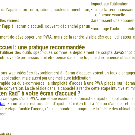
Impact sur l’utilisation
e l’application : nom, icônes, couleurs, orientation,
Facilite la reconnaissanc
l’expérience visuelle
lles variées
Garantissent une apparenc
 l’app à l’écran d’accueil, souvent déclenché par un
Encourage l’action directe,
lement de développer une PWA, mais de la rendre visible dès que l’utilisateur
 d’accueil : une pratique recommandée
utiliser des outils spécifiques comme le déploiement de scripts JavaScript qu
intrusive. Ce processus doit être pensé dans une logique d’expérience utilisateu
ons web intégrées favorablement à l’écran d’accueil voient un taux d’engagem
application, mais aussi par une meilleure fidélisation.
 rapide ou du e-commerce, la simplicité d’accès à une PWA placée sur l’écran 
e conversion. La clé réside dans la capacité à rendre cette étape intuitive et i
en Rad” à votre écran d’accueil ?
 avantages d’une PWA, une étape essentielle consiste à ajouter l’application à 
Rad
. En un clic, il est possible d’ajouter Chinken Rad à l’écran d’accueil et a
te étape facilite l’accès, réduit l’abandon et augmente la fidélité des utilisateu
ent :
ouhaité