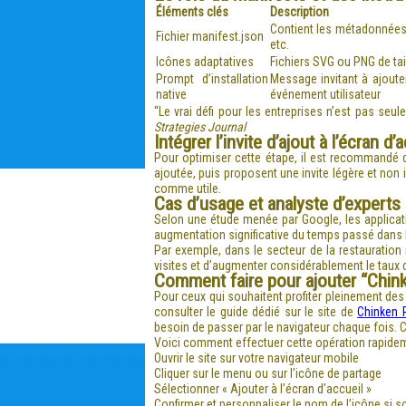
Éléments clés
Description
Contient les métadonnées d
Fichier manifest.json
etc.
Icônes adaptatives
Fichiers SVG ou PNG de tai
Prompt d’installation
Message invitant à ajouter
native
événement utilisateur
“Le vrai défi pour les entreprises n’est pas seu
Strategies Journal
Intégrer l’invite d’ajout à l’écran
Pour optimiser cette étape, il est recommandé d’
ajoutée, puis proposent une invite légère et non 
comme utile.
Cas d’usage et analyste d’experts
Selon une étude menée par Google, les applicati
augmentation significative du temps passé dans l’
Par exemple, dans le secteur de la restauration
visites et d’augmenter considérablement le taux d
Comment faire pour ajouter “Chink
Pour ceux qui souhaitent profiter pleinement des
consulter le guide dédié sur le site de
Chinken 
besoin de passer par le navigateur chaque fois. Cet
Voici comment effectuer cette opération rapidem
Ouvrir le site sur votre navigateur mobile
Cliquer sur le menu ou sur l’icône de partage
Sélectionner « Ajouter à l’écran d’accueil »
Confirmer et personnaliser le nom de l’icône si s