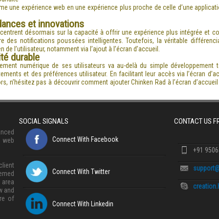
me une expérience web en une expérience plus proche de celle d’une applicati
ndances et innovations
trent désormais sur la capacité à offrir une expérience plus intégrée et cont
e des notifications poussées intelligentes. Toutefois, la véritable différenc
n de l’utilisateur, notamment via l’ajout à l’écran d’accueil.
ité durable
nement numérique de ses utilisateurs va au-delà du simple développement t
nts et des préférences utilisateur. En facilitant leur accès via l’écran d’ac
ors, n’hésitez pas à découvrir comment ajouter Chinken Rad à l’écran d’accuei
SOCIAL SIGNALS
CONTACT US 
anced
Connect With Facebook
, web
+91 950
lient
support@
Connect With Twitter
eemed
 area
creation
w and
re of
Connect With Linkedin