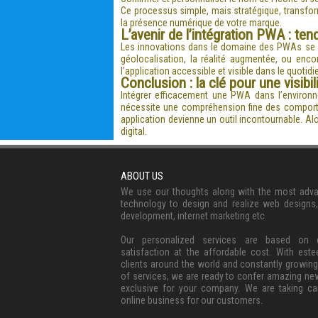
Ce processus simple, mais stratégique, transfor
la présence numérique de votre marque.
L’avenir de l’intégration PWA : te
Les innovations dans le domaine des PWAs se cen
géolocalisation, la réalité augmentée, ou encor
l’application accessible et visible dans le quotidie
Conclusion : la clé pour une visibil
Intégrer efficacement une PWA dans l’environ
nécessite une compréhension fine des comporteme
application devienne un outil incontournable. Al
digital.
ABOUT US
We use our thoughts along with the most adv
technology to design and realize web designs
development, internet marketing etc.
Our personalized services are based on c
satisfaction at the affordable cost. With est
clients around the world and constantly growing
of services, we are ready to confer amazing ne
exclusive for your company. We are taking ca
online business for our customers.