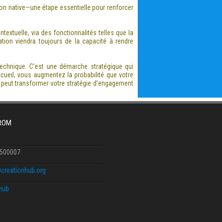
on native—une étape essentielle pour renforcer
extuelle, via des fonctionnalités telles que la
iation viendra toujours de la capacité à rendre
echnique. C’est une démarche stratégique qui
cueil, vous augmentez la probabilité que votre
l peut transformer votre stratégie d’engagement
FROM
6500007
creationhub.org
.hub