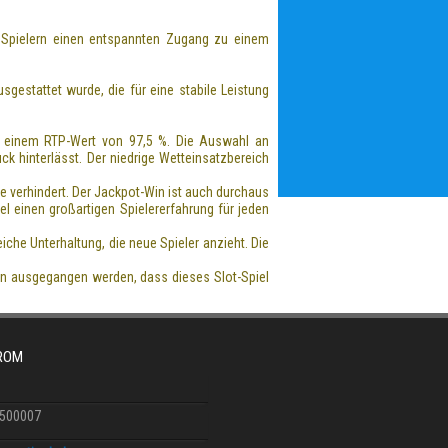
n Spielern einen entspannten Zugang zu einem
gestattet wurde, die für eine stabile Leistung
mit einem RTP-Wert von 97,5 %. Die Auswahl an
hinterlässt. Der niedrige Wetteinsatzbereich
e verhindert. Der Jackpot-Win ist auch durchaus
l einen großartigen Spielererfahrung für jeden
e Unterhaltung, die neue Spieler anzieht. Die
avon ausgegangen werden, dass dieses Slot-Spiel
FROM
6500007