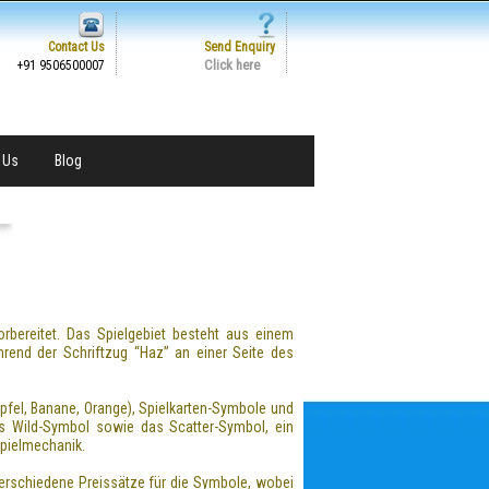
Contact Us
Send Enquiry
Click here
+91 9506500007
 Us
Blog
rbereitet. Das Spielgebiet besteht aus einem
ährend der Schriftzug “Haz” an einer Seite des
fel, Banane, Orange), Spielkarten-Symbole und
s Wild-Symbol sowie das Scatter-Symbol, ein
Spielmechanik.
verschiedene Preissätze für die Symbole, wobei