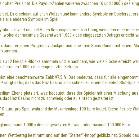
 hohen Preis hat. Die Payout-Zahlen variieren zwischen 10 und 1000 x des eing
lbst. Es erscheint auf allen Walzen und kann andere Symbole im Spielerset er
ls alle anderen Symbole im Spiel.
-Symbol aktiviert und setzt den Bonusspielmodus in Gang, wenn drei oder meh
Spin, wobei der maximale Gesamtwert 1.000 x des eingesetzten Betrags erreicht wi
 darunter einen Progressiv-Jackpot und eine freie Spins-Runde mit einem Mul
enkommen.
zu 12 Freispiel-Blöcke sammeln und je nachdem, wie viele Blöcke erreicht werde
 betragen 1.000 x des eingesetzten Betrags.
Slot eine beachtenswerte Zahl: 97,5 %. Das bedeutet, dass für alle eingenomme
sorgt dafür, dass das Haz Casino sich schnell zu einem beliebten Slot-Spiel e
 Medium-Ebene platziert, was bedeutet, dass der Spieler mit einer Mischung au
ass das Haz Casino nicht zu schwierig oder zu einfach gestaltet ist.
10 Euro pro Spin, während die Maximeinlage 100 Euro lautet. Diese flexible Wet
en.
t insgesamt 1.000 x des eingesetzten Betrags oder maximal 100.000 Euro.
inen Wettbetrag bestimmt und auf den “Starten”-Knopf geklickt hat. Sobald das