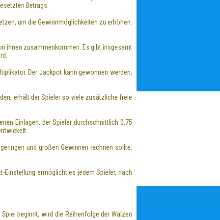
esetzten Betrags.
setzen, um die Gewinnmöglichkeiten zu erhöhen.
r von ihnen zusammenkommen. Es gibt insgesamt
rd.
tiplikator. Der Jackpot kann gewonnen werden,
n, erhält der Spieler so viele zusätzliche freie
nen Einlagen, der Spieler durchschnittlich 0,75
ntwickelt.
s geringen und großen Gewinnen rechnen sollte.
t-Einstellung ermöglicht es jedem Spieler, nach
 Spiel beginnt, wird die Reihenfolge der Walzen