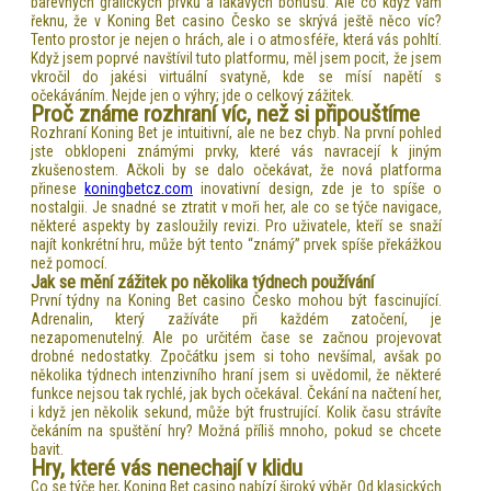
barevných grafických prvků a lákavých bonusů. Ale co když vám
řeknu, že v Koning Bet casino Česko se skrývá ještě něco víc?
Tento prostor je nejen o hrách, ale i o atmosféře, která vás pohltí.
Když jsem poprvé navštívil tuto platformu, měl jsem pocit, že jsem
vkročil do jakési virtuální svatyně, kde se mísí napětí s
očekáváním. Nejde jen o výhry; jde o celkový zážitek.
Proč známe rozhraní víc, než si připouštíme
Rozhraní Koning Bet je intuitivní, ale ne bez chyb. Na první pohled
jste obklopeni známými prvky, které vás navracejí k jiným
zkušenostem. Ačkoli by se dalo očekávat, že nová platforma
přinese
koningbetcz.com
inovativní design, zde je to spíše o
nostalgii. Je snadné se ztratit v moři her, ale co se týče navigace,
některé aspekty by zasloužily revizi. Pro uživatele, kteří se snaží
najít konkrétní hru, může být tento “známý” prvek spíše překážkou
než pomocí.
Jak se mění zážitek po několika týdnech používání
První týdny na Koning Bet casino Česko mohou být fascinující.
Adrenalin, který zažíváte při každém zatočení, je
nezapomenutelný. Ale po určitém čase se začnou projevovat
drobné nedostatky. Zpočátku jsem si toho nevšímal, avšak po
několika týdnech intenzivního hraní jsem si uvědomil, že některé
funkce nejsou tak rychlé, jak bych očekával. Čekání na načtení her,
i když jen několik sekund, může být frustrující. Kolik času strávíte
čekáním na spuštění hry? Možná příliš mnoho, pokud se chcete
bavit.
Hry, které vás nenechají v klidu
Co se týče her, Koning Bet casino nabízí široký výběr. Od klasických