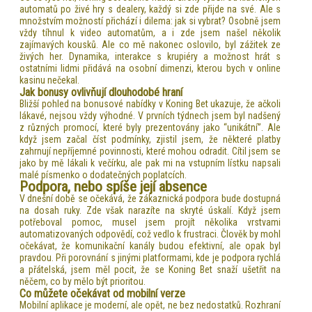
automatů po živé hry s dealery, každý si zde přijde na své. Ale s
množstvím možností přichází i dilema: jak si vybrat? Osobně jsem
vždy tíhnul k video automatům, a i zde jsem našel několik
zajímavých kousků. Ale co mě nakonec oslovilo, byl zážitek ze
živých her. Dynamika, interakce s krupiéry a možnost hrát s
ostatními lidmi přidává na osobní dimenzi, kterou bych v online
kasinu nečekal.
Jak bonusy ovlivňují dlouhodobé hraní
Bližší pohled na bonusové nabídky v Koning Bet ukazuje, že ačkoli
lákavé, nejsou vždy výhodné. V prvních týdnech jsem byl nadšený
z různých promocí, které byly prezentovány jako “unikátní”. Ale
když jsem začal číst podmínky, zjistil jsem, že některé platby
zahrnují nepříjemné povinnosti, které mohou odradit. Cítil jsem se
jako by mě lákali k večírku, ale pak mi na vstupním lístku napsali
malé písmenko o dodatečných poplatcích.
Podpora, nebo spíše její absence
V dnešní době se očekává, že zákaznická podpora bude dostupná
na dosah ruky. Zde však narazíte na skryté úskalí. Když jsem
potřeboval pomoc, musel jsem projít několika vrstvami
automatizovaných odpovědí, což vedlo k frustraci. Člověk by mohl
očekávat, že komunikační kanály budou efektivní, ale opak byl
pravdou. Při porovnání s jinými platformami, kde je podpora rychlá
a přátelská, jsem měl pocit, že se Koning Bet snaží ušetřit na
něčem, co by mělo být prioritou.
Co můžete očekávat od mobilní verze
Mobilní aplikace je moderní, ale opět, ne bez nedostatků. Rozhraní