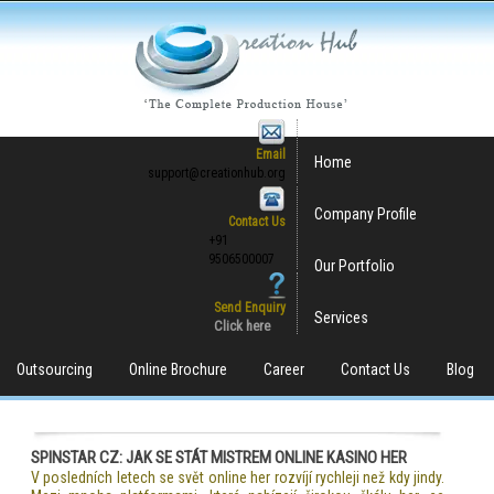
Email
Home
support@creationhub.org
Company Profile
Contact Us
+91
9506500007
Our Portfolio
Send Enquiry
Services
Click here
Outsourcing
Online Brochure
Career
Contact Us
Blog
SPINSTAR CZ: JAK SE STÁT MISTREM ONLINE KASINO HER
V posledních letech se svět online her rozvíjí rychleji než kdy jindy.