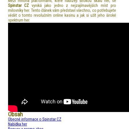
Mezi mnoha platformami, které nabízejí širokou škálu her, se
Spinstar CZ
vyniká jako jedno z nejzajímavějších míst pro
milovníky her. Tento článek vám představí všechno, co potřebujete
vědět o tomto revolučním online kasinu a jak si užít jeho široké
spektrum her.
Obsah
Obecné informace o Spinstar CZ
Nabídka her
Bonusy a promo akce