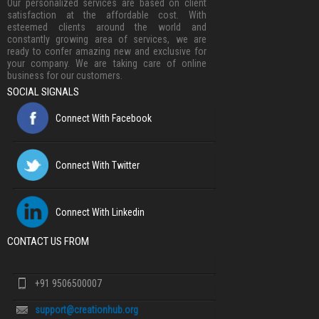
Our personalized services are based on client
satisfaction at the affordable cost. With
esteemed clients around the world and
constantly growing area of services, we are
ready to confer amazing new and exclusive for
your company. We are taking care of online
business for our customers.
SOCIAL SIGNALS
Connect With Facebook
Connect With Twitter
Connect With Linkedin
CONTACT US FROM
+91 9506500007
support@creationhub.org