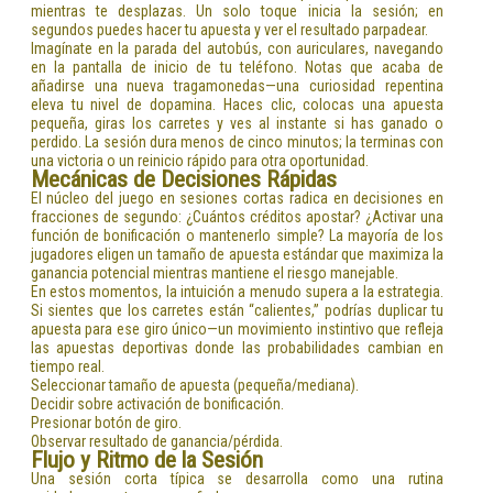
mientras te desplazas. Un solo toque inicia la sesión; en
segundos puedes hacer tu apuesta y ver el resultado parpadear.
Imagínate en la parada del autobús, con auriculares, navegando
en la pantalla de inicio de tu teléfono. Notas que acaba de
añadirse una nueva tragamonedas—una curiosidad repentina
eleva tu nivel de dopamina. Haces clic, colocas una apuesta
pequeña, giras los carretes y ves al instante si has ganado o
perdido. La sesión dura menos de cinco minutos; la terminas con
una victoria o un reinicio rápido para otra oportunidad.
Mecánicas de Decisiones Rápidas
El núcleo del juego en sesiones cortas radica en decisiones en
fracciones de segundo: ¿Cuántos créditos apostar? ¿Activar una
función de bonificación o mantenerlo simple? La mayoría de los
jugadores eligen un tamaño de apuesta estándar que maximiza la
ganancia potencial mientras mantiene el riesgo manejable.
En estos momentos, la intuición a menudo supera a la estrategia.
Si sientes que los carretes están “calientes,” podrías duplicar tu
apuesta para ese giro único—un movimiento instintivo que refleja
las apuestas deportivas donde las probabilidades cambian en
tiempo real.
Seleccionar tamaño de apuesta (pequeña/mediana).
Decidir sobre activación de bonificación.
Presionar botón de giro.
Observar resultado de ganancia/pérdida.
Flujo y Ritmo de la Sesión
Una sesión corta típica se desarrolla como una rutina