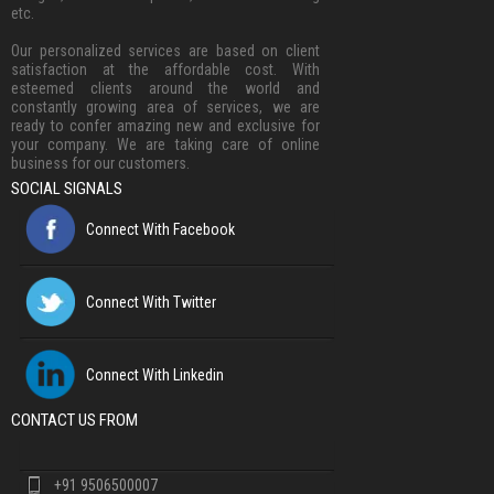
etc.
Our personalized services are based on client
satisfaction at the affordable cost. With
esteemed clients around the world and
constantly growing area of services, we are
ready to confer amazing new and exclusive for
your company. We are taking care of online
business for our customers.
SOCIAL SIGNALS
Connect With Facebook
Connect With Twitter
Connect With Linkedin
CONTACT US FROM
+91 9506500007