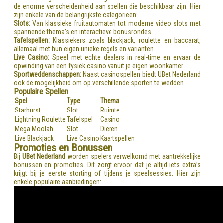
de enorme verscheidenheid aan spellen die beschikbaar zijn. Hier
zijn enkele van de belangrijkste categorieën:
Slots:
Van klassieke fruitautomaten tot moderne video slots met
spannende thema’s en interactieve bonusrondes.
Tafelspellen:
Klassiekers zoals blackjack, roulette en baccarat,
allemaal met hun eigen unieke regels en varianten.
Live Casino:
Speel met echte dealers in real-time en ervaar de
opwinding van een fysiek casino vanuit je eigen woonkamer.
Sportweddenschappen:
Naast casinospellen biedt UBet Nederland
ook de mogelijkheid om op verschillende sporten te wedden.
Populaire Spellen
Spel
Type
Thema
Starburst
Slot
Ruimte
Lightning Roulette
Tafelspel
Casino
Mega Moolah
Slot
Dieren
Live Blackjack
Live Casino
Kaartspellen
Promoties en Bonussen
Bij
UBet Nederland
worden spelers verwelkomd met aantrekkelijke
bonussen en promoties. Dit zorgt ervoor dat je altijd iets extra’s
krijgt bij je eerste storting of tijdens je speelsessies. Hier zijn
enkele populaire aanbiedingen: