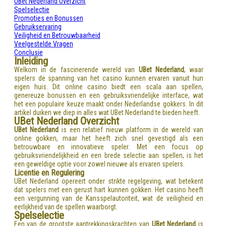
UBet Nederland Overzicht
Spelselectie
Promoties en Bonussen
Gebruikservaring
Veiligheid en Betrouwbaarheid
Veelgestelde Vragen
Conclusie
Inleiding
Welkom in de fascinerende wereld van
UBet Nederland
, waar
spelers de spanning van het casino kunnen ervaren vanuit hun
eigen huis. Dit online casino biedt een scala aan spellen,
genereuze bonussen en een gebruiksvriendelijke interface, wat
het een populaire keuze maakt onder Nederlandse gokkers. In dit
artikel duiken we diep in alles wat UBet Nederland te bieden heeft.
UBet Nederland Overzicht
UBet Nederland
is een relatief nieuw platform in de wereld van
online gokken, maar het heeft zich snel gevestigd als een
betrouwbare en innovatieve speler. Met een focus op
gebruiksvriendelijkheid en een brede selectie aan spellen, is het
een geweldige optie voor zowel nieuwe als ervaren spelers.
Licentie en Regulering
UBet Nederland opereert onder strikte regelgeving, wat betekent
dat spelers met een gerust hart kunnen gokken. Het casino heeft
een vergunning van de Kansspelautoriteit, wat de veiligheid en
eerlijkheid van de spellen waarborgt.
Spelselectie
Een van de grootste aantrekkingskrachten van
UBet Nederland
is