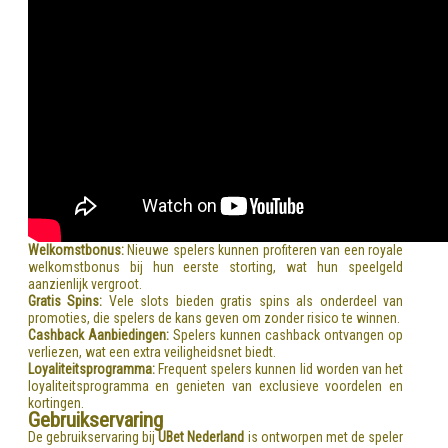
Welkomstbonus:
Nieuwe spelers kunnen profiteren van een royale
welkomstbonus bij hun eerste storting, wat hun speelgeld
aanzienlijk vergroot.
Gratis Spins:
Vele slots bieden gratis spins als onderdeel van
promoties, die spelers de kans geven om zonder risico te winnen.
Cashback Aanbiedingen:
Spelers kunnen cashback ontvangen op
verliezen, wat een extra veiligheidsnet biedt.
Loyaliteitsprogramma:
Frequent spelers kunnen lid worden van het
loyaliteitsprogramma en genieten van exclusieve voordelen en
kortingen.
Gebruikservaring
De gebruikservaring bij
UBet Nederland
is ontworpen met de speler