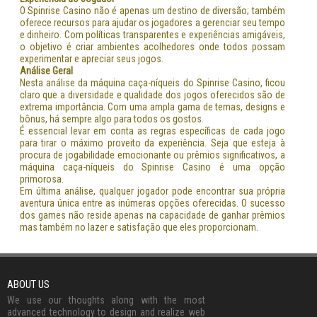
O Spinrise Casino não é apenas um destino de diversão; também
oferece recursos para ajudar os jogadores a gerenciar seu tempo
e dinheiro. Com políticas transparentes e experiências amigáveis,
o objetivo é criar ambientes acolhedores onde todos possam
experimentar e apreciar seus jogos.
Análise Geral
Nesta análise da máquina caça-níqueis do Spinrise Casino, ficou
claro que a diversidade e qualidade dos jogos oferecidos são de
extrema importância. Com uma ampla gama de temas, designs e
bônus, há sempre algo para todos os gostos.
É essencial levar em conta as regras específicas de cada jogo
para tirar o máximo proveito da experiência. Seja que esteja à
procura de jogabilidade emocionante ou prêmios significativos, a
máquina caça-níqueis do Spinrise Casino é uma opção
primorosa.
Em última análise, qualquer jogador pode encontrar sua própria
aventura única entre as inúmeras opções oferecidas. O sucesso
dos games não reside apenas na capacidade de ganhar prêmios
mas também no lazer e satisfação que eles proporcionam.
ABOUT US
We use our thoughts along with the most
advanced technology to design and realize web