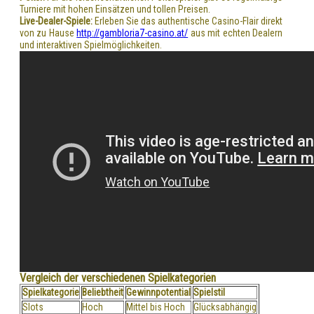
Turniere mit hohen Einsätzen und tollen Preisen.
Live-Dealer-Spiele:
Erleben Sie das authentische Casino-Flair direkt
von zu Hause
http://gambloria7-casino.at/
aus mit echten Dealern
und interaktiven Spielmöglichkeiten.
Vergleich der verschiedenen Spielkategorien
Spielkategorie
Beliebtheit
Gewinnpotential
Spielstil
Slots
Hoch
Mittel bis Hoch
Glücksabhängig