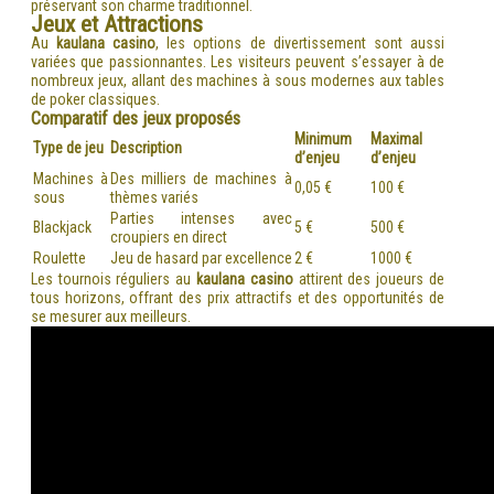
préservant son charme traditionnel.
Jeux et Attractions
Au
kaulana casino
, les options de divertissement sont aussi
variées que passionnantes. Les visiteurs peuvent s’essayer à de
nombreux jeux, allant des machines à sous modernes aux tables
de poker classiques.
Comparatif des jeux proposés
Minimum
Maximal
Type de jeu
Description
d’enjeu
d’enjeu
Machines à
Des milliers de machines à
0,05 €
100 €
sous
thèmes variés
Parties intenses avec
Blackjack
5 €
500 €
croupiers en direct
Roulette
Jeu de hasard par excellence
2 €
1000 €
Les tournois réguliers au
kaulana casino
attirent des joueurs de
tous horizons, offrant des prix attractifs et des opportunités de
se mesurer aux meilleurs.