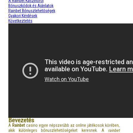
A Rainbet Kaszinóról
Bónuszkódok és Ajánlatok
Rainbet Bónuszlehetőségek
Gyakori Kérdések
Következtetés
Bevezetés
A
Rainbet
casino egyre népszerűbb az online játékosok körében,
akik különleges bónuszlehetőségeket keresnek. A
rainbet