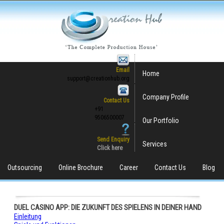
Email
Home
support@creationhub.org
Company Profile
Contact Us
+91
9506500007
Our Portfolio
Send Enquiry
Services
Click here
Outsourcing
Online Brochure
Career
Contact Us
Blog
DUEL CASINO APP: DIE ZUKUNFT DES SPIELENS IN DEINER HAND
Einleitung