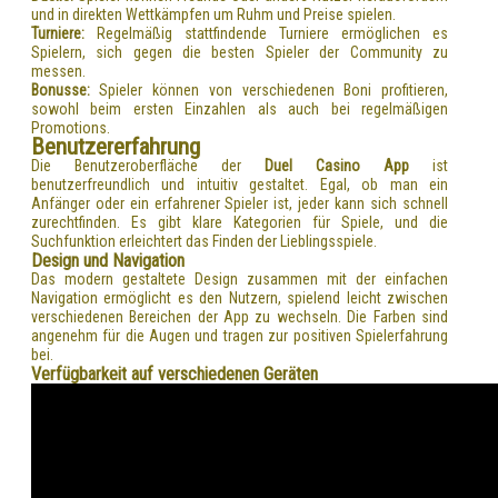
und in direkten Wettkämpfen um Ruhm und Preise spielen.
Turniere:
Regelmäßig stattfindende Turniere ermöglichen es
Spielern, sich gegen die besten Spieler der Community zu
messen.
Bonusse:
Spieler können von verschiedenen Boni profitieren,
sowohl beim ersten Einzahlen als auch bei regelmäßigen
Promotions.
Benutzererfahrung
Die Benutzeroberfläche der
Duel Casino App
ist
benutzerfreundlich und intuitiv gestaltet. Egal, ob man ein
Anfänger oder ein erfahrener Spieler ist, jeder kann sich schnell
zurechtfinden. Es gibt klare Kategorien für Spiele, und die
Suchfunktion erleichtert das Finden der Lieblingsspiele.
Design und Navigation
Das modern gestaltete Design zusammen mit der einfachen
Navigation ermöglicht es den Nutzern, spielend leicht zwischen
verschiedenen Bereichen der App zu wechseln. Die Farben sind
angenehm für die Augen und tragen zur positiven Spielerfahrung
bei.
Verfügbarkeit auf verschiedenen Geräten