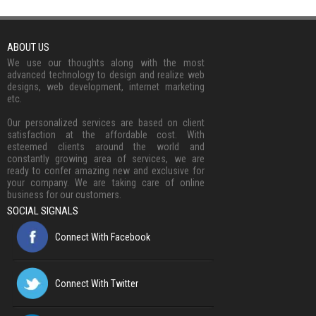
ABOUT US
We use our thoughts along with the most
advanced technology to design and realize web
designs, web development, internet marketing
etc.
Our personalized services are based on client
satisfaction at the affordable cost. With
esteemed clients around the world and
constantly growing area of services, we are
ready to confer amazing new and exclusive for
your company. We are taking care of online
business for our customers.
SOCIAL SIGNALS
Connect With Facebook
Connect With Twitter