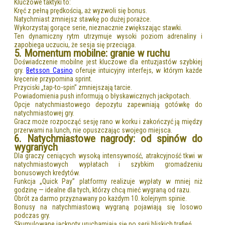
Kluczowe taktyki to:
Kręć z pełną prędkością, aż wyzwoli się bonus.
Natychmiast zmniejsz stawkę po dużej porażce.
Wykorzystaj gorące serie, nieznacznie zwiększając stawki.
Ten dynamiczny rytm utrzymuje wysoki poziom adrenaliny i
zapobiega uczuciu, że sesja się przeciąga.
5. Momentum mobilne: granie w ruchu
Doświadczenie mobilne jest kluczowe dla entuzjastów szybkiej
gry.
Betsson Casino
oferuje intuicyjny interfejs, w którym każde
kręcenie przypomina sprint.
Przyciski „tap-to-spin” zmniejszają tarcie.
Powiadomienia push informują o błyskawicznych jackpotach.
Opcje natychmiastowego depozytu zapewniają gotówkę do
natychmiastowej gry.
Gracz może rozpocząć sesję rano w korku i zakończyć ją między
przerwami na lunch, nie opuszczając swojego miejsca.
6. Natychmiastowe nagrody: od spinów do
wygranych
Dla graczy ceniących wysoką intensywność, atrakcyjność tkwi w
natychmiastowych wypłatach i szybkim gromadzeniu
bonusowych kredytów.
Funkcja „Quick Pay” platformy realizuje wypłaty w mniej niż
godzinę — idealne dla tych, którzy chcą mieć wygraną od razu.
Obrót za darmo przyznawany po każdym 10. kolejnym spinie.
Bonusy na natychmiastową wygraną pojawiają się losowo
podczas gry.
Skumulowane jackpoty uruchamiają się po serii bliskich trafień.