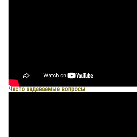
Часто задаваемые вопросы