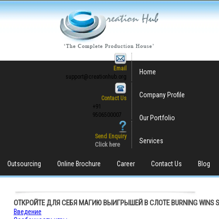
Email
Home
support@creationhub.org
Company Profile
Contact Us
+91
9506500007
Our Portfolio
Send Enquiry
Services
Click here
Outsourcing
Online Brochure
Career
Contact Us
Blog
ОТКРОЙТЕ ДЛЯ СЕБЯ МАГИЮ ВЫИГРЫШЕЙ В СЛОТЕ BURNING WINS S
Введение