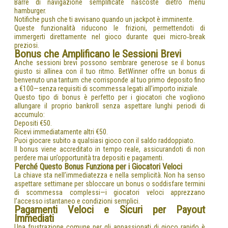
Barre di navigazione semplificate nascoste dietro menu
hamburger.
Notifiche push che ti avvisano quando un jackpot è imminente.
Queste funzionalità riducono le frizioni, permettendoti di
immergerti direttamente nel gioco durante quei micro‑break
preziosi.
Bonus che Amplificano le Sessioni Brevi
Anche sessioni brevi possono sembrare generose se il bonus
giusto si allinea con il tuo ritmo. BetWinner offre un bonus di
benvenuto una tantum che corrisponde al tuo primo deposito fino
a €100—senza requisiti di scommessa legati all’importo iniziale.
Questo tipo di bonus è perfetto per i giocatori che vogliono
allungare il proprio bankroll senza aspettare lunghi periodi di
accumulo:
Depositi €50.
Ricevi immediatamente altri €50.
Puoi giocare subito a qualsiasi gioco con il saldo raddoppiato.
Il bonus viene accreditato in tempo reale, assicurandoti di non
perdere mai un’opportunità tra depositi e pagamenti.
Perché Questo Bonus Funziona per i Giocatori Veloci
La chiave sta nell’immediatezza e nella semplicità. Non ha senso
aspettare settimane per sbloccare un bonus o soddisfare termini
di scommessa complessi—i giocatori veloci apprezzano
l’accesso istantaneo e condizioni semplici.
Pagamenti Veloci e Sicuri per Payout
Immediati
Una frustrazione comune per gli appassionati di gioco rapido è