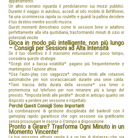
appartamento.
Un altro scenario riguarda il pendolarismo sui mezzi pubblici.
Durante il viaggio in autobus, accedi al sito mobile di BetWinner,
fai una scommessa rapida su roulette e guardi la pallina decidere
il tuo destino mentre ascolti musica.
Questi momenti dimostrano come le sessioni brevi si adattino
perfettamente alla vita quotidiana, trasformando minuti di ozio in
potenziali vincite.
Gioca in modo più intelligente, non più lungo
– Consigli per Sessioni ad Alta Intensità
Se il tuo obiettivo è il massimo entusiasmo in poco tempo,
considera queste strategie:
*Scegli slot a bassa volatilità*: pagano più frequentemente e
mantengono l’azione attiva.
*Usa l’auto‑play con saggezza*: imposta limiti alle rotazioni
automatiche per non sovraccaricarti durante una serie calda.
*Tieni traccia della durata della sessione*: usa timer o
promemoria sul telefono per non rimanere più a lungo del
previsto.
*Imposta limiti alle perdite*: decidi in anticipo quanto sei
disposto a perdere per sessione e rispettalo.
Perché Questi Consigli Sono Importanti
La combinazione di gestione disciplinata del bankroll con il
gameplay rapido garantisce che ogni sessione sia gratificante
senza prosciugare le risorse o il tempo a disposizione.
Pronto a Girare? Trasforma Ogni Minuto in un
Momento Vincente!
La tua prossima vittoria rapida è a un tap di distanza—che sia