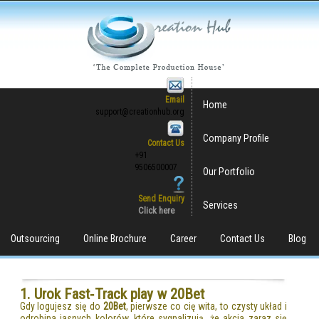
Email
Home
support@creationhub.org
Company Profile
Contact Us
+91
9506500007
Our Portfolio
Send Enquiry
Services
Click here
Outsourcing
Online Brochure
Career
Contact Us
Blog
1. Urok Fast‑Track play w 20Bet
Gdy logujesz się do
20Bet
, pierwsze co cię wita, to czysty układ i
odrobina jasnych kolorów, które sygnalizują, że akcja zaraz się