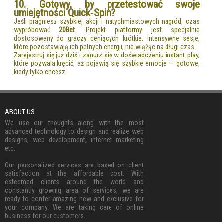
10. Gotowy, by przetestować swoje
umiejętności Quick‑Spin?
Jeśli pragniesz szybkiej akcji i natychmiastowych nagród, czas
wypróbować
20Bet
. Projekt platformy jest specjalnie
dostosowany do graczy ceniących krótkie, intensywne sesje,
które pozostawiają ich pełnych energii, nie wiążąc na długi czas.
Zarejestruj się już dziś i zanurz się w doświadczeniu instant‑play,
które pozwala kręcić, aż pojawią się szybkie emocje — gotowe,
kiedy tylko chcesz.
ABOUT US
We use our thoughts along with the most
advanced technology to design and realize web
designs, web development, internet marketing
etc.
Our personalized services are based on client
satisfaction at the affordable cost. With
esteemed clients around the world and
constantly growing area of services, we are
ready to confer amazing new and exclusive for
your company. We are taking care of online
business for our customers.