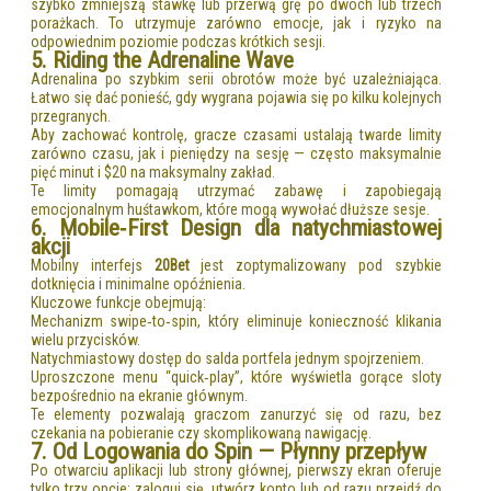
szybko zmniejszą stawkę lub przerwą grę po dwóch lub trzech
porażkach. To utrzymuje zarówno emocje, jak i ryzyko na
odpowiednim poziomie podczas krótkich sesji.
5. Riding the Adrenaline Wave
Adrenalina po szybkim serii obrotów może być uzależniająca.
Łatwo się dać ponieść, gdy wygrana pojawia się po kilku kolejnych
przegranych.
Aby zachować kontrolę, gracze czasami ustalają twarde limity
zarówno czasu, jak i pieniędzy na sesję — często maksymalnie
pięć minut i $20 na maksymalny zakład.
Te limity pomagają utrzymać zabawę i zapobiegają
emocjonalnym huśtawkom, które mogą wywołać dłuższe sesje.
6. Mobile‑First Design dla natychmiastowej
akcji
Mobilny interfejs
20Bet
jest zoptymalizowany pod szybkie
dotknięcia i minimalne opóźnienia.
Kluczowe funkcje obejmują:
Mechanizm swipe‑to‑spin, który eliminuje konieczność klikania
wielu przycisków.
Natychmiastowy dostęp do salda portfela jednym spojrzeniem.
Uproszczone menu “quick‑play”, które wyświetla gorące sloty
bezpośrednio na ekranie głównym.
Te elementy pozwalają graczom zanurzyć się od razu, bez
czekania na pobieranie czy skomplikowaną nawigację.
7. Od Logowania do Spin — Płynny przepływ
Po otwarciu aplikacji lub strony głównej, pierwszy ekran oferuje
tylko trzy opcje: zaloguj się, utwórz konto lub od razu przejdź do