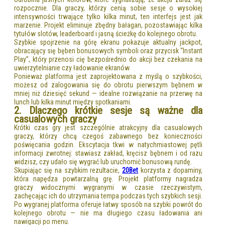
rozpocznie. Dla graczy, którzy cenią sobie sesje o wysokiej
intensywności trwające tylko kilka minut, ten interfejs jest jak
marzenie. Projekt eliminuje zbędny bałagan, pozostawiając kilka
tytułów slotów, leaderboard i jasną ścieżkę do kolejnego obrotu.
Szybkie spojrzenie na górę ekranu pokazuje aktualny jackpot,
obracający się bęben bonusowych symboli oraz przycisk “Instant
Play”, który przenosi cię bezpośrednio do akcji bez czekania na
uwierzytelnianie czy ładowanie ekranów.
Ponieważ platforma jest zaprojektowana z myślą o szybkości,
możesz od zalogowania się do obrotu pierwszym bębnem w
mniej niż dziesięć sekund — idealne rozwiązanie na przerwę na
lunch lub kilka minut między spotkaniami.
2. Dlaczego krótkie sesje są ważne dla
casualowych graczy
Krótki czas gry jest szczególnie atrakcyjny dla casualowych
graczy, którzy chcą czegoś zabawnego bez konieczności
poświęcania godzin. Ekscytacja tkwi w natychmiastowej pętli
informacji zwrotnej: stawiasz zakład, kręcisz bębnem i od razu
widzisz, czy udało się wygrać lub uruchomić bonusową rundę.
Skupiając się na szybkim rezultacie,
20Bet
korzysta z dopaminy,
która napędza powtarzalną grę. Projekt platformy nagradza
graczy widocznymi wygranymi w czasie rzeczywistym,
zachęcając ich do utrzymania tempa podczas tych szybkich sesji.
Po wygranej platforma oferuje łatwy sposób na szybki powrót do
kolejnego obrotu — nie ma długiego czasu ładowania ani
nawigacji po menu.