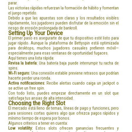
parar.
Las victorias rápidas refuerzan la formación de hábito y fomentan
el juego repetido.
Debido a que las apuestas son claras y los resultados visibles
rápidamente, los jugadores pueden disfrutar de la emoción sin el
riesgo de erosión prolongada de bankroll.
Setting Up Your Device
El primer paso es asegurarte de que tu dispositivo esté listo para
jugar rápido. Aunque la plataforma de Bettyspin está optimizada
para desktops, muchos jugadores casuales prefieren móvil—
especialmente para esas ventanas de oportunidad fugaces.
Aquí tienes una lista rápida:
Revisa la batería:
Una batería baja puede interrumpir tu racha de
spins.
Wi‑Fi seguro:
Una conexión estable previene retrasos que podrían
hacerte perder una ronda.
Activa notificaciones:
Recibe alertas cuando caiga un jackpot o
se active un free spin.
Con todo listo, puedes empezar directamente en un slot que
satisfaga tus ansias de alta intensidad.
Choosing the Right Slot
El mercado está lleno de temas, líneas de pago y funciones, pero
para sesiones cortas quieres algo que ofrezca pagos rápidos y
mínimo tiempo de espera por bonos.
Algunos criterios a tener en cuenta:
Low volatility:
Estos slots ofrecen ganancias frecuentes y