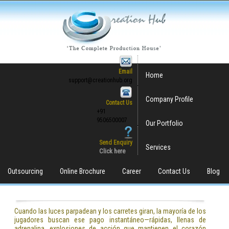
Email
Home
support@creationhub.org
Company Profile
Contact Us
+91
9506500007
Our Portfolio
Send Enquiry
Services
Click here
Outsourcing
Online Brochure
Career
Contact Us
Blog
Cuando las luces parpadean y los carretes giran, la mayoría de los
jugadores buscan ese pago instantáneo—rápidas, llenas de
adrenalina, explosiones de acción que mantienen el corazón