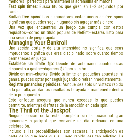
menores—perfectos para mantener la adrenalina en marcha.
Fast spin times:
Busca títulos que giren en 1–2 segundos por
ronda.
Built‑in free spins:
Los disparadores instantáneos de free spins
significan que puedes seguir jugando sin agregar más dinero.
Una vez que encuentres un juego que cumpla con estos
requisitos—como un título popular de NetEnt—estarás listo para
una sesión de juego rápida.
Managing Your Bankroll
Una sesión corta y de alta intensidad no significa que seas
imprudente; significa que eres disciplinado sobre cuánto tiempo
permaneces en juego.
Establece un límite fijo:
Decide de antemano cuánto estás
dispuesto a gastar—digamos $20 por sesión.
Divide en mini‑chunks:
Divide tu límite en pequeñas apuestas; si
ganas, puedes optar por seguir jugando o retirar inmediatamente.
Registra ganancias y pérdidas:
Aunque sea solo un vistazo rápido
a la pantalla, anotar los resultados te ayuda a mantenerte dentro
de tu presupuesto.
Este enfoque asegura que nunca excedas lo que puedes
permitirte, mientras disfrutas de la emoción en cada spin.
The Thrill of the Jackpot
Ninguna sesión corta está completa sin la ocasional gran
ganancia—un jackpot que convierte un día ordinario en una
celebración.
Incluso si las probabilidades son escasas, la anticipación es
parte de lo que hace que el juego rápido sea tan adictivo. La