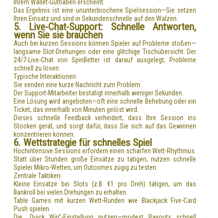
Ihrem Wallet-Guthaben erscheint.
Das Ergebnis ist eine ununterbrochene Spielsession—Sie setzen
Ihren Einsatz und sind in Sekundenschnelle auf den Walzen.
5. Live-Chat-Support: Schnelle Antworten,
wenn Sie sie brauchen
Auch bei kurzen Sessions können Spieler auf Probleme stoßen—
langsame Slot-Drehungen oder eine glitchige Tischübersicht. Der
24/7-Live-Chat von SpinBetter ist darauf ausgelegt, Probleme
schnell zu lösen.
Typische Interaktionen:
Sie senden eine kurze Nachricht zum Problem.
Der Support-Mitarbeiter bestätigt innerhalb weniger Sekunden.
Eine Lösung wird angeboten—oft eine schnelle Behebung oder ein
Ticket, das innerhalb von Minuten gelöst wird.
Dieses schnelle Feedback verhindert, dass Ihre Session ins
Stocken gerät, und sorgt dafür, dass Sie sich auf das Gewinnen
konzentrieren können.
6. Wettstrategie für schnelles Spiel
Hochintensive Sessions erfordern einen scharfen Wett-Rhythmus.
Statt über Stunden große Einsätze zu tätigen, nutzen schnelle
Spieler Mikro-Wetten, um Outcomes zügig zu testen.
Zentrale Taktiken:
Kleine Einsätze bei Slots (z.B. €1 pro Dreh) tätigen, um das
Bankroll bei vielen Drehungen zu erhalten.
Table Games mit kurzen Wett-Runden wie Blackjack Five-Card
Push spielen.
Die „Quick Win“-Einstellung nutzen—modest Payouts schnell