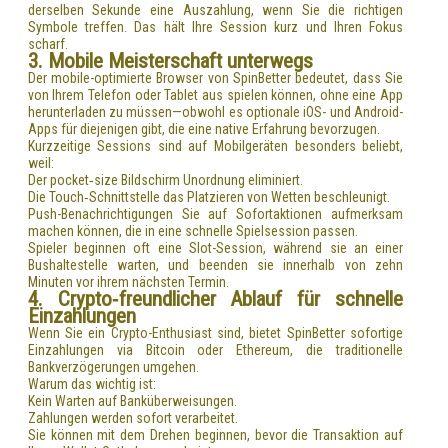
derselben Sekunde eine Auszahlung, wenn Sie die richtigen
Symbole treffen. Das hält Ihre Session kurz und Ihren Fokus
scharf.
3. Mobile Meisterschaft unterwegs
Der mobile-optimierte Browser von SpinBetter bedeutet, dass Sie
von Ihrem Telefon oder Tablet aus spielen können, ohne eine App
herunterladen zu müssen—obwohl es optionale iOS- und Android-
Apps für diejenigen gibt, die eine native Erfahrung bevorzugen.
Kurzzeitige Sessions sind auf Mobilgeräten besonders beliebt,
weil:
Der pocket‑size Bildschirm Unordnung eliminiert.
Die Touch‑Schnittstelle das Platzieren von Wetten beschleunigt.
Push-Benachrichtigungen Sie auf Sofortaktionen aufmerksam
machen können, die in eine schnelle Spielsession passen.
Spieler beginnen oft eine Slot-Session, während sie an einer
Bushaltestelle warten, und beenden sie innerhalb von zehn
Minuten vor ihrem nächsten Termin.
4. Crypto‑freundlicher Ablauf für schnelle
Einzahlungen
Wenn Sie ein Crypto-Enthusiast sind, bietet SpinBetter sofortige
Einzahlungen via Bitcoin oder Ethereum, die traditionelle
Bankverzögerungen umgehen.
Warum das wichtig ist:
Kein Warten auf Banküberweisungen.
Zahlungen werden sofort verarbeitet.
Sie können mit dem Drehen beginnen, bevor die Transaktion auf