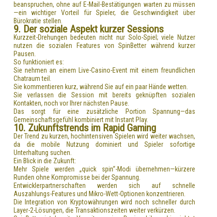
beanspruchen, ohne auf E-Mail-Bestätigungen warten zu müssen
—ein wichtiger Vorteil für Spieler, die Geschwindigkeit über
Bürokratie stellen.
9. Der soziale Aspekt kurzer Sessions
Kurzzeit-Drehungen bedeuten nicht nur Solo-Spiel; viele Nutzer
nutzen die sozialen Features von SpinBetter während kurzer
Pausen.
So funktioniert es:
Sie nehmen an einem Live-Casino-Event mit einem freundlichen
Chatraum teil.
Sie kommentieren kurz, während Sie auf ein paar Hände wetten.
Sie verlassen die Session mit bereits geknüpften sozialen
Kontakten, noch vor Ihrer nächsten Pause.
Das sorgt für eine zusätzliche Portion Spannung—das
Gemeinschaftsgefühl kombiniert mit Instant Play.
10. Zukunftstrends im Rapid Gaming
Der Trend zu kurzen, hochintensiven Spielen wird weiter wachsen,
da die mobile Nutzung dominiert und Spieler sofortige
Unterhaltung suchen.
Ein Blick in die Zukunft:
Mehr Spiele werden „quick spin“-Modi übernehmen—kürzere
Runden ohne Kompromisse bei der Spannung.
Entwicklerpartnerschaften werden sich auf schnelle
Auszahlungs-Features und Mikro-Wett-Optionen konzentrieren.
Die Integration von Kryptowährungen wird noch schneller durch
Layer-2-Lösungen, die Transaktionszeiten weiter verkürzen.