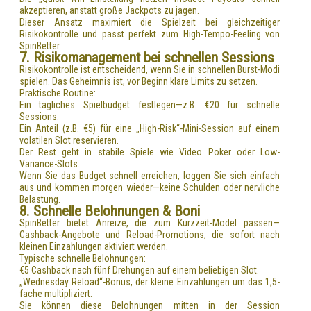
akzeptieren, anstatt große Jackpots zu jagen.
Dieser Ansatz maximiert die Spielzeit bei gleichzeitiger
Risikokontrolle und passt perfekt zum High-Tempo-Feeling von
SpinBetter.
7. Risikomanagement bei schnellen Sessions
Risikokontrolle ist entscheidend, wenn Sie in schnellen Burst-Modi
spielen. Das Geheimnis ist, vor Beginn klare Limits zu setzen.
Praktische Routine:
Ein tägliches Spielbudget festlegen—z.B. €20 für schnelle
Sessions.
Ein Anteil (z.B. €5) für eine „High-Risk“-Mini-Session auf einem
volatilen Slot reservieren.
Der Rest geht in stabile Spiele wie Video Poker oder Low-
Variance-Slots.
Wenn Sie das Budget schnell erreichen, loggen Sie sich einfach
aus und kommen morgen wieder—keine Schulden oder nervliche
Belastung.
8. Schnelle Belohnungen & Boni
SpinBetter bietet Anreize, die zum Kurzzeit-Model passen—
Cashback-Angebote und Reload-Promotions, die sofort nach
kleinen Einzahlungen aktiviert werden.
Typische schnelle Belohnungen:
€5 Cashback nach fünf Drehungen auf einem beliebigen Slot.
„Wednesday Reload“-Bonus, der kleine Einzahlungen um das 1,5-
fache multipliziert.
Sie können diese Belohnungen mitten in der Session