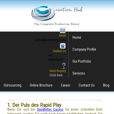
Email
Home
support@creationhub.org
Company Profile
Contact Us
+91
9506500007
Our Portfolio
Send Enquiry
Services
Click here
Outsourcing
Online Brochure
Career
Contact Us
Blog
1. Der Puls des Rapid Play
Wenn Sie sich bei
SpinBetter Casino
für einen schnellen Dreh
einloggen, suchen Sie nicht nach einem nächtlichen Jackpot; Sie