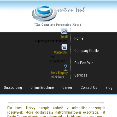
Email
Home
support@creationhub.org
Company Profile
Contact Us
+91
9506500007
Our Portfolio
Send Enquiry
Services
Click here
Outsourcing
Online Brochure
Career
Contact Us
Blog
Dla tych, którzy czerpią radość z adrenaline‑paczonych
rozgrywek, które dostarczają natychmiastowej ekscytacji, Fat
Pirate Casino oferuje plac zabaw, gdzie każdy spin ma znaczenie.