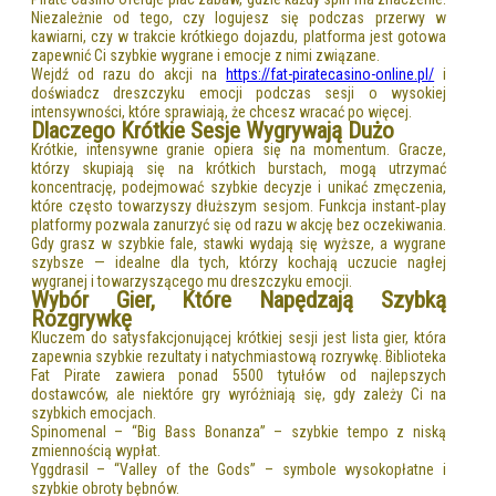
Niezależnie od tego, czy logujesz się podczas przerwy w
kawiarni, czy w trakcie krótkiego dojazdu, platforma jest gotowa
zapewnić Ci szybkie wygrane i emocje z nimi związane.
Wejdź od razu do akcji na
https://fat-piratecasino-online.pl/
i
doświadcz dreszczyku emocji podczas sesji o wysokiej
intensywności, które sprawiają, że chcesz wracać po więcej.
Dlaczego Krótkie Sesje Wygrywają Dużo
Krótkie, intensywne granie opiera się na momentum. Gracze,
którzy skupiają się na krótkich burstach, mogą utrzymać
koncentrację, podejmować szybkie decyzje i unikać zmęczenia,
które często towarzyszy dłuższym sesjom. Funkcja instant‑play
platformy pozwala zanurzyć się od razu w akcję bez oczekiwania.
Gdy grasz w szybkie fale, stawki wydają się wyższe, a wygrane
szybsze — idealne dla tych, którzy kochają uczucie nagłej
wygranej i towarzyszącego mu dreszczyku emocji.
Wybór Gier, Które Napędzają Szybką
Rozgrywkę
Kluczem do satysfakcjonującej krótkiej sesji jest lista gier, która
zapewnia szybkie rezultaty i natychmiastową rozrywkę. Biblioteka
Fat Pirate zawiera ponad 5500 tytułów od najlepszych
dostawców, ale niektóre gry wyróżniają się, gdy zależy Ci na
szybkich emocjach.
Spinomenal – “Big Bass Bonanza” – szybkie tempo z niską
zmiennością wypłat.
Yggdrasil – “Valley of the Gods” – symbole wysokopłatne i
szybkie obroty bębnów.