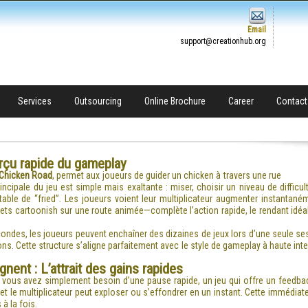
Email
support@creationhub.org
Services
Outsourcing
Online Brochure
Career
Contact
rçu rapide du gameplay
Chicken Road
, permet aux joueurs de guider un chicken à travers une rue
ncipale du jeu est simple mais exaltante : miser, choisir un niveau de difficult
able de “fried”. Les joueurs voient leur multiplicateur augmenter instantané
lets cartoonish sur une route animée—complète l’action rapide, le rendant idé
ondes, les joueurs peuvent enchaîner des dizaines de jeux lors d’une seule 
s. Cette structure s’aligne parfaitement avec le style de gameplay à haute in
ent : L’attrait des gains rapides
e vous avez simplement besoin d’une pause rapide, un jeu qui offre un feedba
t le multiplicateur peut exploser ou s’effondrer en un instant. Cette immédiat
à la fois.