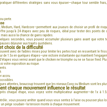
 pratiquer différentes stratégies sans vous épuiser—chaque tour semble frais
ou perte.
sse
y, Medium, Hard, Hardcore—permettent aux joueurs de choisir un profil de risq
ffre jusqu’à 24 étapes avec peu de risques, idéal pour tester des points de
mais aussi la chance de gains rapides.
quelques secondes, vous pouvez accumuler plusieurs gains avant que votre 
pauses déjeuner aux trajets quotidiens.
t choix de la difficulté
ent avec de faibles mises pour limiter les pertes tout en ressentant le friss
ur de 1.5x en quelques étapes—une victoire instantanée qui maintient l’engage
d’étapes vous verrez avant que le chicken ne triomphe ou ne se fasse fried. Plus
si votre exposition au risque.
uents.
é.
er accru.
 possibles.
gues attentes, beaucoup trouvent que les niveaux Easy ou Medium sont les plus
ent chaque mouvement influence le résultat
près chaque étape, vous voyez votre multiplicateur augmenter—de 1x à 1.5x
rôle ; vous pouvez arrêter quand vous vous sentez à l’aise ou pousser plus loi
oit un piège soudain—la tension monte à chaque mouvement.