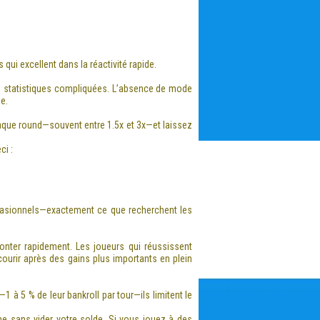
qui excellent dans la réactivité rapide.
 des statistiques compliquées. L’absence de mode
e.
haque round—souvent entre 1.5x et 3x—et laissez
ci :
 occasionnels—exactement ce que recherchent les
nter rapidement. Les joueurs qui réussissent
courir après des gains plus importants en plein
 5 % de leur bankroll par tour—ils limitent le
ne sans vider votre solde. Si vous jouez à des