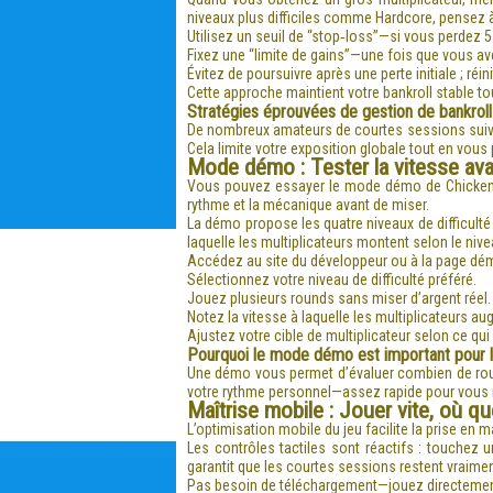
niveaux plus difficiles comme Hardcore, pensez 
Utilisez un seuil de “stop‑loss”—si vous perdez 5
Fixez une “limite de gains”—une fois que vous av
Évitez de poursuivre après une perte initiale ; réini
Cette approche maintient votre bankroll stable to
Stratégies éprouvées de gestion de bankroll
De nombreux amateurs de courtes sessions suivent
Cela limite votre exposition globale tout en vous 
Mode démo : Tester la vitesse ava
Vous pouvez essayer le mode démo de Chicken Roa
rythme et la mécanique avant de miser.
La démo propose les quatre niveaux de difficulté e
laquelle les multiplicateurs montent selon le nive
Accédez au site du développeur ou à la page dém
Sélectionnez votre niveau de difficulté préféré.
Jouez plusieurs rounds sans miser d’argent réel.
Notez la vitesse à laquelle les multiplicateurs a
Ajustez votre cible de multiplicateur selon ce qu
Pourquoi le mode démo est important pour l
Une démo vous permet d’évaluer combien de round
votre rythme personnel—assez rapide pour vous m
Maîtrise mobile : Jouer vite, où 
L’optimisation mobile du jeu facilite la prise en
Les contrôles tactiles sont réactifs : touchez 
garantit que les courtes sessions restent vraimen
Pas besoin de téléchargement—jouez directement