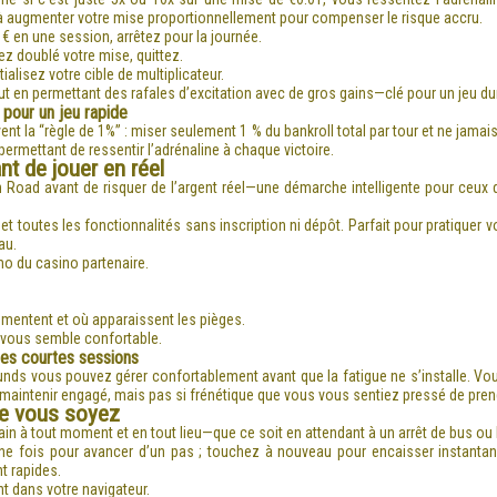
à augmenter votre mise proportionnellement pour compenser le risque accru.
 € en une session, arrêtez pour la journée.
ez doublé votre mise, quittez.
tialisez votre cible de multiplicateur.
ut en permettant des rafales d’excitation avec de gros gains—clé pour un jeu du
 pour un jeu rapide
 la “règle de 1%” : miser seulement 1 % du bankroll total par tour et ne jamais
permettant de ressentir l’adrénaline à chaque victoire.
nt de jouer en réel
d avant de risquer de l’argent réel—une démarche intelligente pour ceux qui 
t toutes les fonctionnalités sans inscription ni dépôt. Parfait pour pratiquer vot
au.
o du casino partenaire.
ugmentent et où apparaissent les pièges.
i vous semble confortable.
es courtes sessions
s vous pouvez gérer confortablement avant que la fatigue ne s’installe. Vous
aintenir engagé, mais pas si frénétique que vous vous sentiez pressé de pre
que vous soyez
 main à tout moment et en tout lieu—que ce soit en attendant à un arrêt de bus ou
une fois pour avancer d’un pas ; touchez à nouveau pour encaisser instantaném
t rapides.
 dans votre navigateur.