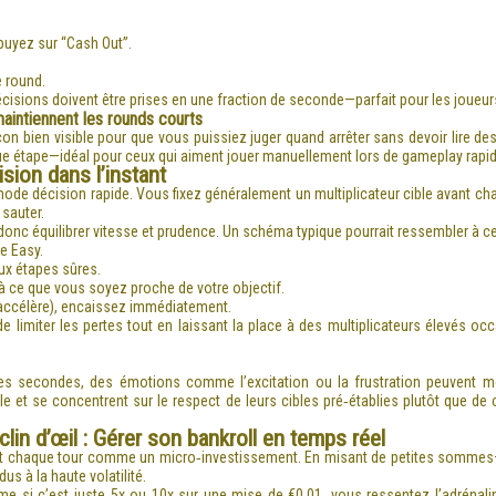
ppuyez sur “Cash Out”.
e round.
cisions doivent être prises en une fraction de seconde—parfait pour les joueurs 
 maintiennent les rounds courts
façon bien visible pour que vous puissiez juger quand arrêter sans devoir lire
ue étape—idéal pour ceux qui aiment jouer manuellement lors de gameplay rapid
ision dans l’instant
mode décision rapide. Vous fixez généralement un multiplicateur cible avant c
 sauter.
nc équilibrer vitesse et prudence. Un schéma typique pourrait ressembler à ce
e Easy.
eux étapes sûres.
’à ce que vous soyez proche de votre objectif.
’accélère), encaissez immédiatement.
 de limiter les pertes tout en laissant la place à des multiplicateurs élevés
s secondes, des émotions comme l’excitation ou la frustration peuvent mo
 et se concentrent sur le respect de leurs cibles pré‑établies plutôt que de 
in d’œil : Gérer son bankroll en temps réel
t chaque tour comme un micro‑investissement. En misant de petites sommes—1 à
us à la haute volatilité.
e si c’est juste 5x ou 10x sur une mise de €0.01, vous ressentez l’adrénali