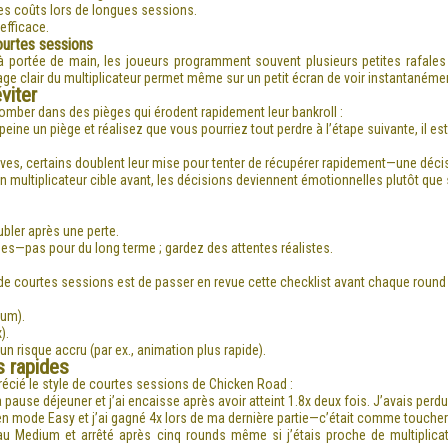
es coûts lors de longues sessions.
efficace.
courtes sessions
à portée de main, les joueurs programment souvent plusieurs petites rafales
ge clair du multiplicateur permet même sur un petit écran de voir instantanémen
viter
mber dans des pièges qui érodent rapidement leur bankroll :
ne un piège et réalisez que vous pourriez tout perdre à l’étape suivante, il es
es, certains doublent leur mise pour tenter de récupérer rapidement—une décis
 multiplicateur cible avant, les décisions deviennent émotionnelles plutôt que 
bler après une perte.
es—pas pour du long terme ; gardez des attentes réalistes.
 de courtes sessions est de passer en revue cette checklist avant chaque round 
ium).
).
 un risque accru (par ex., animation plus rapide).
s rapides
écié le style de courtes sessions de Chicken Road :
ause déjeuner et j’ai encaisse après avoir atteint 1.8x deux fois. J’avais perdu
s en mode Easy et j’ai gagné 4x lors de ma dernière partie—c’était comme toucher
veau Medium et arrêté après cinq rounds même si j’étais proche de multiplic