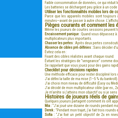
Faible consommation de données, ce qui réduit l
Les batteries se déchargent peu grâce à un code 
Utiliser les fonctionnalités mobiles lors de 
Parce que les appareils mobiles sont toujours 
minutes—avant de passer à autre chose. L’afficha
Pièges courants et comment les é
Même les joueurs de courtes sessions peuvent to
Encaissement panique :
Quand vous dépassez à pei
multiplicateurs plus importants.
Chasser les pertes :
Après deux pertes consécutiv
Absence de cibles pré‑définies :
Sans décider d’un
Évitez cela en :
Fixant des cibles réalistes avant chaque round.
Évitant les stratégies de “vengeance” comme dou
Se rappelant que vous jouez pour des gains rapid
Checklist pour décisions rapides
Une méthode efficace pour rester discipliné lors
J’ai défini la taille de ma mise (1–5 % du bankroll).
J’ai choisi mon niveau de difficulté (Easy ou Med
J’ai décidé de mon multiplicateur cible (par ex., 2x
Je m’arrête si j’atteins mon objectif ou si je sens
Histoires de joueurs réels de gain
Quelques joueurs partagent comment ils ont appr
Mia :
“J’ai joué une dizaine de rounds pendant ma p
Derek :
“Pendant mon trajet, j’ai fait trois round
Sofia :
“J’ai fixé un petit objectif de 2x en ni