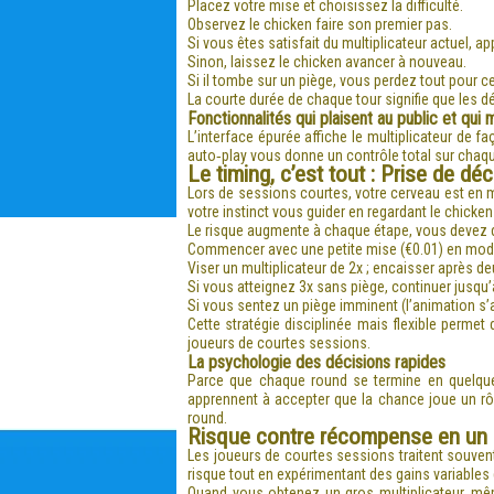
Placez votre mise et choisissez la difficulté.
Observez le chicken faire son premier pas.
Si vous êtes satisfait du multiplicateur actuel, a
Sinon, laissez le chicken avancer à nouveau.
Si il tombe sur un piège, vous perdez tout pour c
La courte durée de chaque tour signifie que les dé
Fonctionnalités qui plaisent au public et qui
L’interface épurée affiche le multiplicateur de 
auto‑play vous donne un contrôle total sur chaq
Le timing, c’est tout : Prise de déc
Lors de sessions courtes, votre cerveau est en 
votre instinct vous guider en regardant le chicken
Le risque augmente à chaque étape, vous devez do
Commencer avec une petite mise (€0.01) en mod
Viser un multiplicateur de 2x ; encaisser après d
Si vous atteignez 3x sans piège, continuer jusqu
Si vous sentez un piège imminent (l’animation s
Cette stratégie disciplinée mais flexible permet
joueurs de courtes sessions.
La psychologie des décisions rapides
Parce que chaque round se termine en quelque
apprennent à accepter que la chance joue un rôle
round.
Risque contre récompense en un cl
Les joueurs de courtes sessions traitent souven
risque tout en expérimentant des gains variables d
Quand vous obtenez un gros multiplicateur, mêm