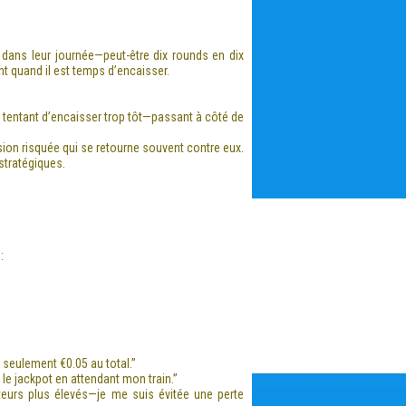
 dans leur journée—peut-être dix rounds en dix
t quand il est temps d’encaisser.
t tentant d’encaisser trop tôt—passant à côté de
ion risquée qui se retourne souvent contre eux.
stratégiques.
:
 seulement €0.05 au total.”
 le jackpot en attendant mon train.”
ateurs plus élevés—je me suis évitée une perte