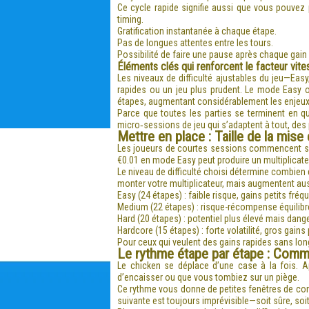
Ce cycle rapide signifie aussi que vous pouvez
timing.
Gratification instantanée à chaque étape.
Pas de longues attentes entre les tours.
Possibilité de faire une pause après chaque gain 
Éléments clés qui renforcent le facteur vite
Les niveaux de difficulté ajustables du jeu—Eas
rapides ou un jeu plus prudent. Le mode Easy o
étapes, augmentant considérablement les enjeux 
Parce que toutes les parties se terminent en 
micro‑sessions de jeu qui s’adaptent à tout, des 
Mettre en place : Taille de la mise e
Les joueurs de courtes sessions commencent souv
€0.01 en mode Easy peut produire un multiplicate
Le niveau de difficulté choisi détermine combien 
monter votre multiplicateur, mais augmentent aus
Easy (24 étapes) : faible risque, gains petits fréq
Medium (22 étapes) : risque-récompense équilibr
Hard (20 étapes) : potentiel plus élevé mais dang
Hardcore (15 étapes) : forte volatilité, gros gains
Pour ceux qui veulent des gains rapides sans lon
Le rythme étape par étape : Comm
Le chicken se déplace d’une case à la fois. A
d’encaisser ou que vous tombiez sur un piège.
Ce rythme vous donne de petites fenêtres de cont
suivante est toujours imprévisible—soit sûre, s