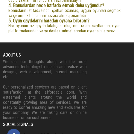
dəqiq vaxtlanma ilə iddialarınızı balanslayın.
4. Bonuslardan necə istifadə etmək daha uyğundur?
Bonusların istifadəsində, şərtləri oxumaq, uyğun oyunları seçmək
və çevirmək tələblərini nəzərə almaq önəmlidir.
5. Oyun qaydalarını haradan öyrənə bilərəm?
Hər oyunun öz qayda kitabçası olur, onu rəsmi saytlardan, oyun
platformalarından və ya dəstək xidmətlərindən öyrənə bilərsiniz.
ABOUT US
We use our thoughts along with the most
advanced technology to design and realize web
designs, web development, internet marketing
etc.
Our personalized services are based on client
satisfaction at the affordable cost. With
esteemed clients around the world and
constantly growing area of services, we are
ready to confer amazing new and exclusive for
your company. We are taking care of online
business for our customers.
SOCIAL SIGNALS