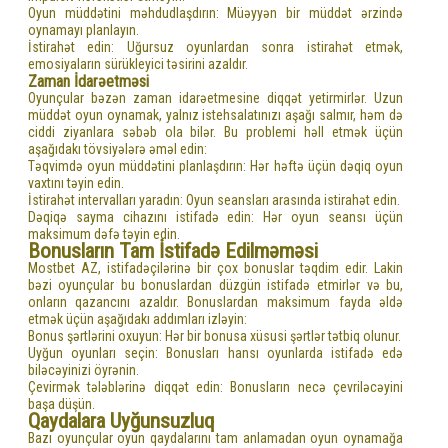
Oyun müddətini məhdudlaşdırın: Müəyyən bir müddət ərzində
oynamayı planlayın.
İstirahət edin: Uğursuz oyunlardan sonra istirahət etmək,
emosiyaların sürükleyici təsirini azaldır.
Zaman İdarəetməsi
Oyunçular bəzən zaman idarəetmesine diqqət yetirmirlər. Uzun
müddət oyun oynamak, yalnız istehsalatınızı aşağı salmır, həm də
ciddi ziyanlara səbəb ola bilər. Bu problemi həll etmək üçün
aşağıdakı tövsiyələrə əməl edin:
Təqvimdə oyun müddətini planlaşdırın: Hər həftə üçün dəqiq oyun
vaxtını təyin edin.
İstirahət intervalları yaradın: Oyun seansları arasında istirahət edin.
Dəqiqə sayma cihazını istifadə edin: Hər oyun seansı üçün
maksimum dəfə təyin edin.
Bonusların Tam İstifadə Edilməməsi
Mostbet AZ, istifadəçilərinə bir çox bonuslar təqdim edir. Lakin
bəzi oyunçular bu bonuslardan düzgün istifadə etmirlər və bu,
onların qazancını azaldır. Bonuslardan maksimum fayda əldə
etmək üçün aşağıdakı addımları izləyin:
Bonus şərtlərini oxuyun: Hər bir bonusa xüsusi şərtlər tətbiq olunur.
Uyğun oyunları seçin: Bonusları hansı oyunlarda istifadə edə
biləcəyinizi öyrənin.
Çevirmək tələblərinə diqqət edin: Bonusların necə çevriləcəyini
başa düşün.
Qaydalara Uyğunsuzluq
Bazı oyunçular oyun qaydalarını tam anlamadan oyun oynamağa