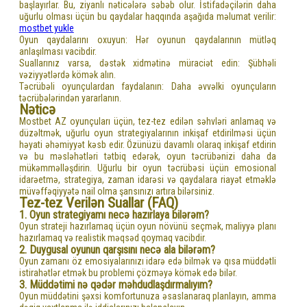
başlayırlar. Bu, ziyanlı nəticələrə səbəb olur. İstifadəçilərin daha
uğurlu olması üçün bu qaydalar haqqında aşağıda məlumat verilir:
mostbet yukle
Oyun qaydalarını oxuyun: Hər oyunun qaydalarının mütləq
anlaşılması vacibdir.
Suallarınız varsa, dəstək xidmətinə müraciət edin: Şübhəli
vəziyyətlərdə kömək alın.
Təcrübəli oyunçulardan faydalanın: Daha əvvəlki oyunçuların
təcrübələrindən yararlanın.
Nəticə
Mostbet AZ oyunçuları üçün, tez-tez edilən səhvləri anlamaq və
düzəltmək, uğurlu oyun strategiyalarının inkişaf etdirilməsi üçün
həyati əhəmiyyət kəsb edir. Özünüzü davamlı olaraq inkişaf etdirin
və bu məsləhətləri tətbiq edərək, oyun təcrübənizi daha da
mükəmməlləşdirin. Uğurlu bir oyun təcrübəsi üçün emosional
idarəetmə, strategiya, zaman idarəsi və qaydalara riayət etməklə
müvəffəqiyyətə nail olma şansınızı artıra bilərsiniz.
Tez-tez Verilən Suallar (FAQ)
1. Oyun strategiyamı necə hazırlaya bilərəm?
Oyun strateji hazırlamaq üçün oyun növünü seçmək, maliyyə planı
hazırlamaq və realistik məqsəd qoymaq vacibdir.
2. Duygusal oyunun qarşısını necə ala bilərəm?
Oyun zamanı öz emosiyalarınızı idarə edə bilmək və qısa müddətli
istirahətlər etmək bu problemi çözməyə kömək edə bilər.
3. Müddətimi nə qədər məhdudlaşdırmalıyım?
Oyun müddətini şəxsi komfortunuza əsaslanaraq planlayın, amma