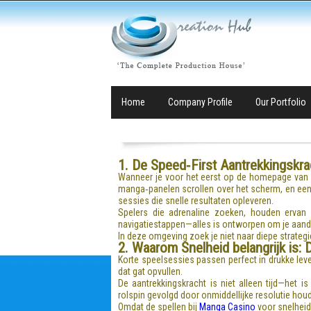
Home
Company Profile
Our Portfolio
1. De Speed‑First Aantrekkingskr
Wanneer je voor het eerst op de homepage van M
manga‑panelen scrollen over het scherm, en een 
sessies die snelle resultaten opleveren.
Spelers die adrenaline zoeken, houden ervan 
navigatiestappen—alles is ontworpen om je aanda
In deze omgeving zoek je niet naar diepe strategi
2. Waarom Snelheid belangrijk is:
Korte speelsessies passen perfect in drukke leve
dat gat opvullen.
De aantrekkingskracht is niet alleen tijd—het 
rolspin gevolgd door onmiddellijke resolutie hou
Omdat de spellen bij
Manga Casino
voor snelheid