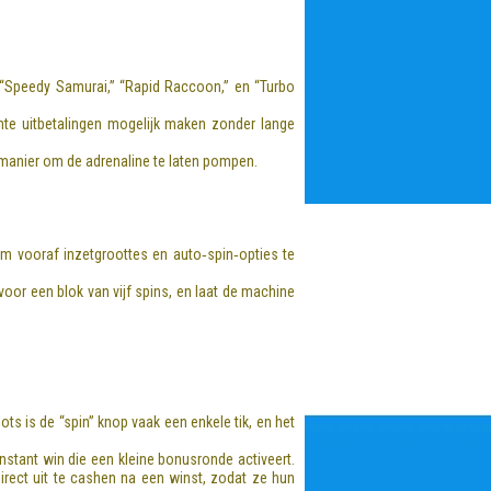
jn “Speedy Samurai,” “Rapid Raccoon,” en “Turbo
ente uitbetalingen mogelijk maken zonder lange
manier om de adrenaline te laten pompen.
om vooraf inzetgroottes en auto‑spin‑opties te
 voor een blok van vijf spins, en laat de machine
ots is de “spin” knop vaak een enkele tik, en het
stant win die een kleine bonusronde activeert.
irect uit te cashen na een winst, zodat ze hun