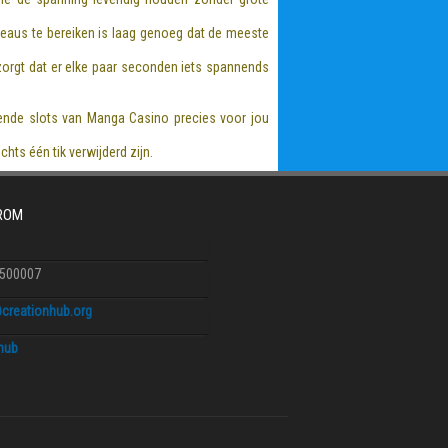
veaus te bereiken is laag genoeg dat de meeste
r zorgt dat er elke paar seconden iets spannends
wegende slots van Manga Casino precies voor jou
chts één tik verwijderd zijn.
FROM
6500007
creationhub.org
.hub