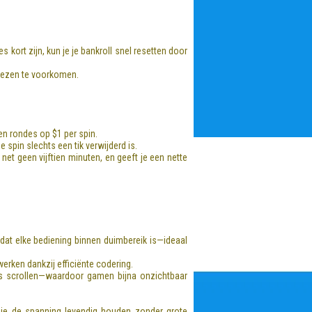
 kort zijn, kun je je bankroll snel resetten door
liezen te voorkomen.
en rondes op $1 per spin.
spin slechts een tik verwijderd is.
net geen vijftien minuten, en geeft je een nette
dat elke bediening binnen duimbereik is—ideaal
erken dankzij efficiënte codering.
eds scrollen—waardoor gamen bijna onzichtbaar
 die de spanning levendig houden zonder grote