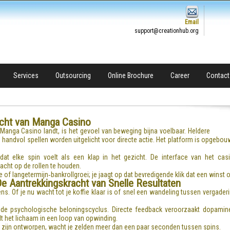
Email
support@creationhub.org
Services
Outsourcing
Online Brochure
Career
Contact
acht van Manga Casino
anga Casino landt, is het gevoel van beweging bijna voelbaar. Heldere
handvol spellen worden uitgelicht voor directe actie. Het platform is opgebou
dat elke spin voelt als een klap in het gezicht. De interface van het ca
cht op de rollen te houden.
e of langetermijn‑bankrollgroei; je jaagt op dat bevredigende klik dat een winst
 De Aantrekkingskracht van Snelle Resultaten
ns. Of je nu wacht tot je koffie klaar is of snel een wandeling tussen vergade
is de psychologische beloningscyclus. Directe feedback veroorzaakt dopamin
dt het lichaam in een loop van opwinding.
 zijn ontworpen, wacht je zelden meer dan een paar seconden tussen spins.