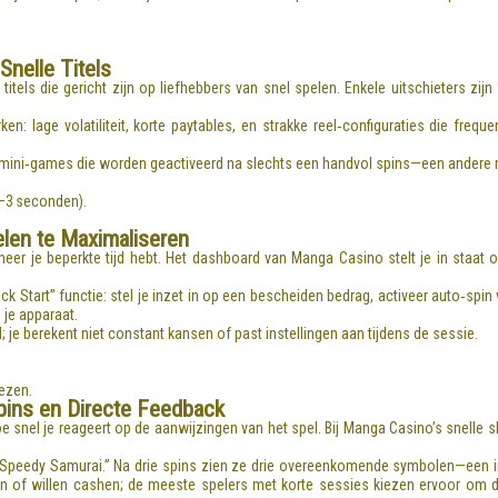
Snelle Titels
titels die gericht zijn op liefhebbers van snel spelen. Enkele uitschieters zi
: lage volatiliteit, korte paytables, en strakke reel‑configuraties die frequ
e mini‑games die worden geactiveerd na slechts een handvol spins—een andere 
2–3 seconden).
elen te Maximaliseren
neer je beperkte tijd hebt. Het dashboard van Manga Casino stelt je in staat 
ck Start” functie: stel je inzet in op een bescheiden bedrag, activeer auto‑spin
 je apparaat.
e berekent niet constant kansen of past instellingen aan tijdens de sessie.
iezen.
Spins en Directe Feedback
e snel je reageert op de aanwijzingen van het spel. Bij Manga Casino’s snelle sl
“Speedy Samurai.” Na drie spins zien ze drie overeenkomende symbolen—een in
an of willen cashen; de meeste spelers met korte sessies kiezen ervoor om d