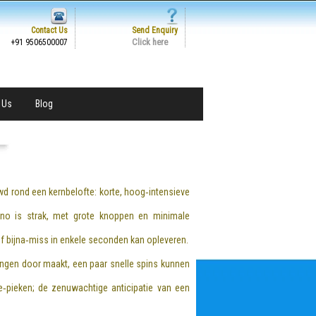
Contact Us
Send Enquiry
Click here
+91 9506500007
 Us
Blog
wd rond een kernbelofte: korte, hoog‑intensieve
sino is strak, met grote knoppen en minimale
 of bijna‑miss in enkele seconden kan opleveren.
ringen door maakt, een paar snelle spins kunnen
e‑pieken; de zenuwachtige anticipatie van een