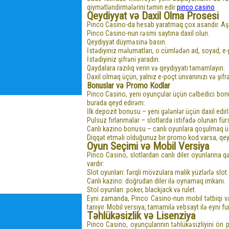
qiymətləndirmələrini təmin edir
pinco casino
.
Qeydiyyat və Daxil Olma Prosesi
Pinco Casino-da hesab yaratmaq çox asandır. Aşağ
Pinco Casino-nun rəsmi saytına daxil olun.
Qeydiyyat düyməsinə basın.
İstədiyiniz məlumatları, o cümlədən ad, soyad, e-
İstədiyiniz şifrəni yaradın.
Qaydalara razılıq verin və qeydiyyatı tamamlayın.
Daxil olmaq üçün, yalnız e-poçt ünvanınızı və şifrə
Bonuslar və Promo Kodlar
Pinco Casino, yeni oyunçular üçün cəlbedici bonus
burada qeyd edirəm:
İlk depozit bonusu – yeni gələnlər üçün daxil edirl
Pulsuz fırlanmalar – slotlarda istifadə olunan fürs
Canlı kazino bonusu – canlı oyunlara qoşulmaq üçü
Diqqət etməli olduğunuz bir promo kod varsa, qey
Oyun Seçimi və Mobil Versiya
Pinco Casino, slotlardan canlı diler oyunlarına q
vardır:
Slot oyunları: fərqli mövzulara malik yüzlərlə slot.
Canlı kazino: doğrudan diler ilə oynamaq imkanı.
Stol oyunları: poker, blackjack və rulet.
Eyni zamanda, Pinco Casino-nun mobil tətbiqi va
tanıyır. Mobil versiya, tamamilə vebsayt ilə eyni fu
Təhlükəsizlik və Lisenziya
Pinco Casino, oyunçularının təhlükəsizliyini ön p