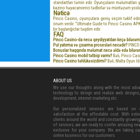
standartları təmin edir. Oyunçuların məlumatları
kazino həyacanverici tədbirlər və müntəzəm yoxlam
Nəticə
Pinco Casino, oyunçulara geniş seçim təklif edir
önəm verilir. “Ultimate Guide to Pinco Casino A
bir başlanğıclar təqdim edir.
FAQ
Pinco Casino-da necə qeydiyyatdan keçə bilərəm
Pul yatırma və çıxarma prosesləri necədir?
PINCO C
Bonuslar haqqında məlumat necə əldə edə bilər
Pinco Casino mobil tətbiqi varmı?
Bəli, Pinco Casi
Pinco Casino təhlükəsizdirmi?
Bəli, Malta Oyun İd
ABOUT US
We use our thoughts along with the most adv
technology to design and realize web designs
development, internet marketing etc.
Our personalized services are based on c
satisfaction at the affordable cost. With est
clients around the world and constantly growing
of services, we are ready to confer amazing ne
exclusive for your company. We are taking ca
online business for our customers.