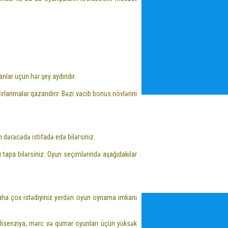
anlar üçün hər şey aydındır.
ırlanmalar qazandırır. Bəzi vacib bonus növlərini
dərəcədə istifadə edə bilərsiniz.
 tapa bilərsiniz. Oyun seçimlərində aşağıdakılar
 daha çox istədiyiniz yerdən oyun oynama imkanı
Bu lisenziya, mərc və qumar oyunları üçün yüksək