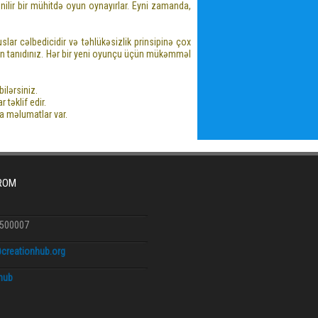
nilir bir mühitdə oyun oynayırlar. Eyni zamanda,
ar cəlbedicidir və təhlükəsizlik prinsipinə çox
n tanıdınız. Hər bir yeni oyunçu üçün mükəmməl
ilərsiniz.
təklif edir.
 məlumatlar var.
FROM
6500007
creationhub.org
.hub