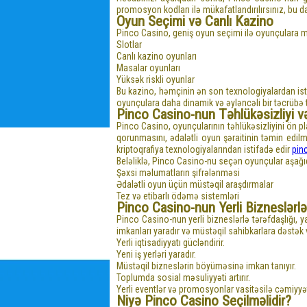
promosyon kodları ilə mükafatlandırılırsınız, bu d
Oyun Seçimi və Canlı Kazino
Pinco Casino, geniş oyun seçimi ilə oyunçulara mü
Slotlar
Canlı kazino oyunları
Masalar oyunları
Yüksək riskli oyunlar
Bu kazino, həmçinin ən son texnologiyalardan istif
oyunçulara daha dinamik və əyləncəli bir təcrübə 
Pinco Casino-nun Təhlükəsizliyi v
Pinco Casino, oyunçularının təhlükəsizliyini ön pla
qorunmasını, ədalətli oyun şəraitinin təmin edi
kriptoqrafiya texnologiyalarından istifadə edir
pin
Beləliklə, Pinco Casino-nu seçən oyunçular aşağıd
Şəxsi məlumatların şifrələnməsi
Ədalətli oyun üçün müstəqil araşdırmalar
Tez və etibarlı ödəmə sistemləri
Pinco Casino-nun Yerli Bizneslərlə
Pinco Casino-nun yerli bizneslərlə tərəfdaşlığı, ya
imkanları yaradır və müstəqil sahibkarlara dəstək v
Yerli iqtisadiyyatı gücləndirir.
Yeni iş yerləri yaradır.
Müstəqil bizneslərin böyüməsinə imkan tanıyır.
Toplumda sosial məsuliyyəti artırır.
Yerli eventlər və promosyonlar vasitəsilə cəmiyyətə
Niyə Pinco Casino Seçilməlidir?