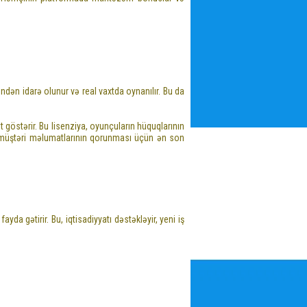
ndən idarə olunur və real vaxtda oynanılır. Bu da
t göstərir. Bu lisenziya, oyunçuların hüquqlarının
o, müştəri məlumatlarının qorunması üçün ən son
da gətirir. Bu, iqtisadiyyatı dəstəkləyir, yeni iş