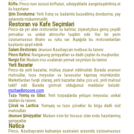
Köftə:
Pinco-nun xüsusi köftələri, ədviyyatlarla zənginləşdirilmiş ət
ilə hazırlanır.
Şirin Dondurma:
Yerli fıstıq və badamla bəzədilmiş dondurma, yay
aylarında mükəmməldir.
Restoran və Kafe Seçimləri
Pinco-da yer alan restoranlar və kafelər, ziyarətçilərə geniş çeşidli
yeməklər və unikal atmosfer təqdim edir. Hər bir yerin
özünəməxsus ilhamı və ruhu var. Aşağıda bu restoranlardan
bəzilərini qeyd edirik:
Salam Restoranı:
Ənənəvi Azərbaycan mətbəxi ilə tanınır.
Pinco Kafesi:
Rəngarəng şirniyyatları və dadlı çayları ilə məşhurdur.
Nərgiz Evi:
Mədəni irsə əsalanan yemək seçimləri ilə tanınır.
Yerli Bazarlar
Pinco-da yerli bazarlar, mütləq ziyarət edilməlidir. Burada ənənəvi
məhsullar, təzə meyvələr və tərəvəzlər tapmaq mümkündür.
Marketlərdən fərqli olaraq, yerli bazarlar daha çox əsl, yerli məhsul
təklif edir. Burada görməli olduğunuz maddələr belədir:
michaelbmoore.com
Təzə Yemiş və Gilas:
Yerli torpaqlarda yetişən meyvələr, unikal
dadları ilə tanınır.
Çörək və Lactica:
Yumşaq və təzə çörəklər ilə birgə dadlı süd
məhsulları.
Ənənəvi Şirniyyatlar:
Mədəni irsin bir hissəsi olan evdə hazırlanmış
şirniyyatlar.
Nəticə
Pinco, Azərbaycanın kulinariya xəzinələri arasında özünəməxsus