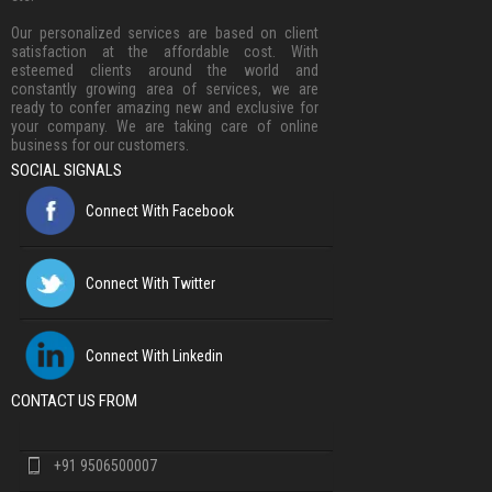
Our personalized services are based on client
satisfaction at the affordable cost. With
esteemed clients around the world and
constantly growing area of services, we are
ready to confer amazing new and exclusive for
your company. We are taking care of online
business for our customers.
SOCIAL SIGNALS
Connect With Facebook
Connect With Twitter
Connect With Linkedin
CONTACT US FROM
+91 9506500007