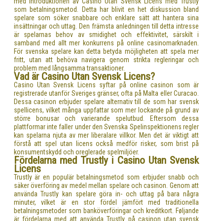
med introduktionen av Casino Utan Svensk Licens med Trustly
som betalningsmetod. Detta har blivit en het diskussion bland
spelare som söker snabbare och enklare sätt att hantera sina
insättningar och uttag. Den främsta anledningen till detta intresse
är spelarnas behov av smidighet och effektivitet, särskilt i
samband med allt mer konkurrens på online casinomarknaden.
För svenska spelare kan detta betyda möjligheten att spela mer
fritt, utan att behöva navigera genom strikta regleringar och
problem med långsamma transaktioner.
Vad är Casino Utan Svensk Licens?
Casino Utan Svensk Licens syftar på online casinon som är
registrerade utanför Sveriges gränser, ofta på Malta eller Curacao.
Dessa casinon erbjuder spelare alternativ till de som har svensk
spellicens, vilket många uppfattar som mer lockande på grund av
större bonusar och varierande spelutbud. Eftersom dessa
plattformar inte faller under den Svenska Spelinspektionens regler
kan spelarna njuta av mer liberalare villkor. Men det är viktigt att
förstå att spel utan licens också medför risker, som brist på
konsumentskydd och oreglerade spelmiljöer.
Fördelarna med Trustly i Casino Utan Svensk
Licens
Trustly är en populär betalningsmetod som erbjuder snabb och
säker överföring av medel mellan spelare och casinon. Genom att
använda Trustly kan spelare göra in- och uttag på bara några
minuter, vilket är en stor fördel jämfört med traditionella
betalningsmetoder som banköverföringar och kreditkort. Føljande
är fördelarna med att använda Trustly på casinon utan svensk