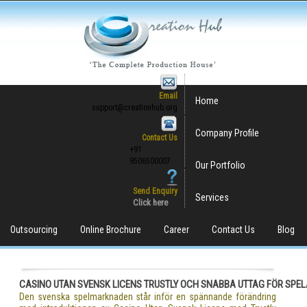
Email
Home
support@creationhub.org
Company Profile
Contact Us
+91
9506500007
Our Portfolio
Send Enquiry
Services
Click here
Outsourcing
Online Brochure
Career
Contact Us
Blog
CASINO UTAN SVENSK LICENS TRUSTLY OCH SNABBA UTTAG FÖR SPEL
Den svenska spelmarknaden står inför en spännande förändring