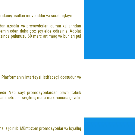
ödəniş üsulları mövcuddur və sürətli işləyir.
ndan uzadılır və provayderləri qumar xallarından
l təmin edən daha çox şey əldə edirsiniz. Adolat
 ərzində pulunuzu 60 mərc artırmaq və bunları pul
. Platformanın interfeysi istifadəçi dostudur və
 edir. Veb sayt promosyonlardan əlavə, təbrik
ndan metodlar seçilmiş mərc məzmununa çevrilir.
imallaşdırılıb. Müntəzəm promosyonlar və loyallıq