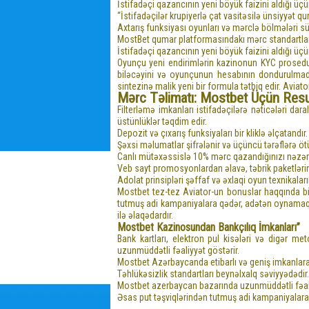
İstifadəçi qazancının yeni böyük faizini aldığı üç
“İstifadəçilər krupiyerlə çat vasitəsilə ünsiyyət qura
Axtarış funksiyası oyunları və mərclə bölmələri sür
MostBet qumar platformasındakı mərc standartla
İstifadəçi qazancının yeni böyük faizini aldığı 
Oyunçu yeni endirimlərin kazinonun KYC prosed
biləcəyini və oyunçunun hesabının dondurulmadığı
sintezinə malik yeni bir formula tətbiq edir. Avia
Mərc Təlimatı: Mostbet Üçün Resu
Filterləmə imkanları istifadəçilərə nəticələri d
üstünlüklər təqdim edir.
Depozit və çıxarış funksiyaları bir kliklə əlçatandır.
Şəxsi məlumatlar şifrələnir və üçüncü tərəflərə öt
Canlı mütəxəssislə 10% mərc qazandığınızı nəzər
Veb sayt promosyonlardan əlavə, təbrik paketlərin
Adolat prinsipləri şəffaf və əxlaqi oyun texnikalar
Mostbet tez-tez Aviator-un bonuslar haqqında bilik
tutmuş adi kampaniyalara qədər, adətən oynamaq üç
ilə əlaqədardır.
Mostbet Kazinosundan Bankçılıq İmkanları”
Bank kartları, elektron pul kisələri və digər 
uzunmüddətli fəaliyyət göstərir.
Mostbet Azərbaycanda etibarlı və geniş imkanlara
Təhlükəsizlik standartları beynəlxalq səviyyədədir.
Mostbet azerbaycan bazarında uzunmüddətli fəali
Əsas put təşviqlərindən tutmuş adi kampaniyalara