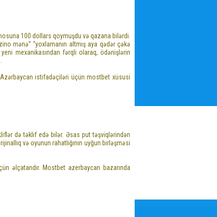
inosuna 100 dollars qoymuşdu və qazana bilərdi.
azino mənə” “yoxlamanın altmış aya qədər çəkə
n yeni mexanikasından fərqli olaraq, ödənişlərin
.
r. Azərbaycan istifadəçiləri üçün mostbet xüsusi
flər də təklif edə bilər. Əsas put təşviqlərindən
ijinallıq və oyunun rahatlığının uyğun birləşməsi
 üçün əlçatandır. Mostbet azerbaycan bazarında