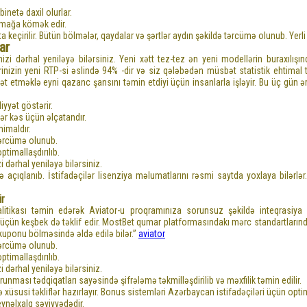
inetə daxil olurlar.
ltmağa kömək edir.
 keçirilir. Bütün bölmələr, qaydalar və şərtlər aydın şəkildə tərcümə olunub. Yerli 
ar
nizi dərhal yeniləyə bilərsiniz. Yeni xətt tez-tez ən yeni modellərin buraxılışı
ərinizin yeni RTP-si əslində 94% -dir və siz qələbədən müsbət statistik ehtima
ayət etməklə eyni qazanc şansını təmin etdiyi üçün insanlarla işləyir. Bu üç gün
yyət göstərir.
r kəs üçün əlçatandır.
nimaldır.
 tərcümə olunub.
timallaşdırılıb.
i dərhal yeniləyə bilərsiniz.
ə açıqlanıb. İstifadəçilər lisenziya məlumatlarını rəsmi saytda yoxlaya bilərlər
ir
litikası təmin edərək Aviator-u proqramınıza sorunsuz şəkildə inteqrasiya
ı üçün keşbek də təklif edir. MostBet qumar platformasındakı mərc standartları
kuponu bölməsində əldə edilə bilər.”
aviator
 tərcümə olunub.
timallaşdırılıb.
i dərhal yeniləyə bilərsiniz.
runması tədqiqatları sayəsində şifrələmə təkmilləşdirilib və məxfilik təmin edilir.
 xüsusi təkliflər hazırlayır. Bonus sistemləri Azərbaycan istifadəçiləri üçün opt
ynəlxalq səviyyədədir.