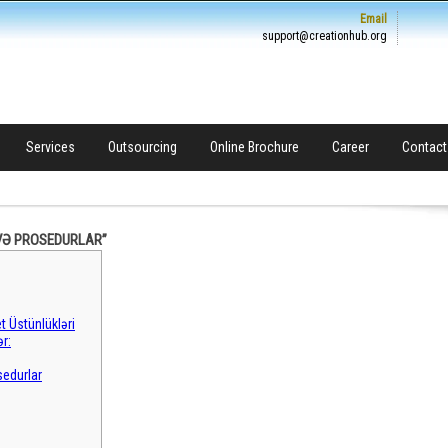
Email
support@creationhub.org
Services
Outsourcing
Online Brochure
Career
Contact
VƏ PROSEDURLAR”
 Üstünlükləri
r:
sedurlar