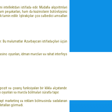
intellektdən istifadə edir. Müdafiə alqoritmləri
r həm peşəkarları, həm də kazinoların bütövlüyünü
 təmin edilir. İştirakçılar çox cəlbedici əmsalları
nur. Bu məlumatlar Azərbaycan istifadəçiləri üçün
asino oyunları, idman mərclərı və rahat interfeys
ozit və çıxarış funksiyaları bir kliklə əlçatandır.
ı oyunları və mərclə bölmələri sürətlə tapır.
 sayt marketinq və reklam bölməsində sadalanan
detalları görmədi.