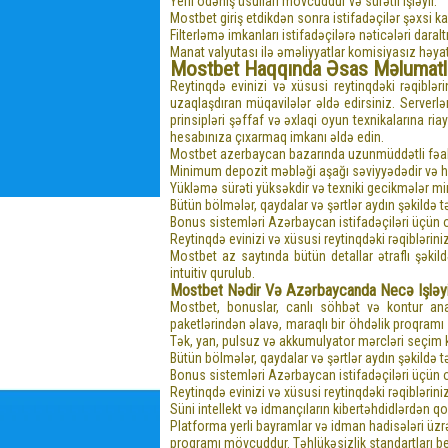
Yerli ödəniş üsulları mövcuddur və sürətli işləyir.
Mostbet giriş etdikdən sonra istifadəçilər şəxsi kab
Filterləmə imkanları istifadəçilərə nəticələri dara
Manat valyutası ilə əməliyyatlar komisiyasız həyata
Mostbet Haqqında Əsas Məlumatl
Reytinqdə evinizi və xüsusi reytinqdəki rəqibləri
uzaqlaşdıran müqavilələr əldə edirsiniz. Serverl
prinsipləri şəffaf və əxlaqi oyun texnikalarına ri
hesabınıza çıxarmaq imkanı əldə edin.
Mostbet azerbaycan bazarında uzunmüddətli fəali
Minimum depozit məbləği aşağı səviyyədədir və hə
Yükləmə sürəti yüksəkdir və texniki gecikmələr mi
Bütün bölmələr, qaydalar və şərtlər aydın şəkildə
Bonus sistemləri Azərbaycan istifadəçiləri üçün op
Reytinqdə evinizi və xüsusi reytinqdəki rəqibləriniz
Mostbet az saytında bütün detallar ətraflı şəkild
intuitiv qurulub.
Mostbet Nədir Və Azərbaycanda Necə Işləy
Mostbet, bonuslar, canlı söhbət və kontur ana
paketlərindən əlavə, maraqlı bir öhdəlik proqram
Tək, yan, pulsuz və akkumulyator mərcləri seçim 
Bütün bölmələr, qaydalar və şərtlər aydın şəkildə
Bonus sistemləri Azərbaycan istifadəçiləri üçün op
Reytinqdə evinizi və xüsusi reytinqdəki rəqibləriniz
Süni intellekt və idmançıların kibertəhdidlərdən qo
Platforma yerli bayramlar və idman hadisələri üzrə
proqramı mövcuddur. Təhlükəsizlik standartları be