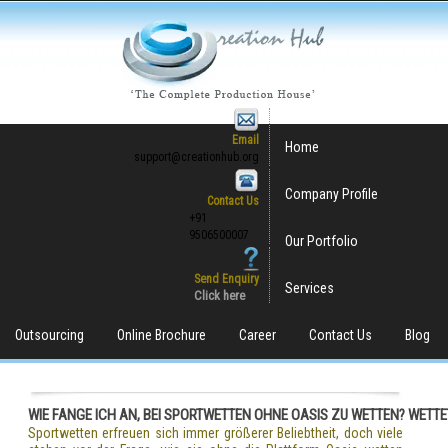
Email
Home
support@creationhub.org
Company Profile
Contact Us
+91
9506500007
Our Portfolio
Send Enquiry
Services
Click here
Outsourcing
Online Brochure
Career
Contact Us
Blog
WIE FANGE ICH AN, BEI SPORTWETTEN OHNE OASIS ZU WETTEN? WETT
Sportwetten erfreuen sich immer größerer Beliebtheit, doch viele