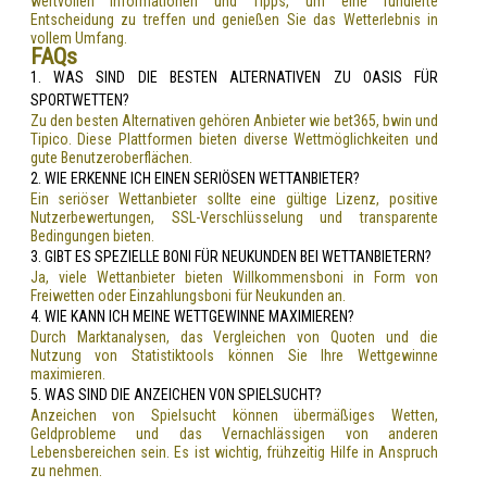
wertvollen Informationen und Tipps, um eine fundierte
Entscheidung zu treffen und genießen Sie das Wetterlebnis in
vollem Umfang.
FAQs
1. WAS SIND DIE BESTEN ALTERNATIVEN ZU OASIS FÜR
SPORTWETTEN?
Zu den besten Alternativen gehören Anbieter wie bet365, bwin und
Tipico. Diese Plattformen bieten diverse Wettmöglichkeiten und
gute Benutzeroberflächen.
2. WIE ERKENNE ICH EINEN SERIÖSEN WETTANBIETER?
Ein seriöser Wettanbieter sollte eine gültige Lizenz, positive
Nutzerbewertungen, SSL-Verschlüsselung und transparente
Bedingungen bieten.
3. GIBT ES SPEZIELLE BONI FÜR NEUKUNDEN BEI WETTANBIETERN?
Ja, viele Wettanbieter bieten Willkommensboni in Form von
Freiwetten oder Einzahlungsboni für Neukunden an.
4. WIE KANN ICH MEINE WETTGEWINNE MAXIMIEREN?
Durch Marktanalysen, das Vergleichen von Quoten und die
Nutzung von Statistiktools können Sie Ihre Wettgewinne
maximieren.
5. WAS SIND DIE ANZEICHEN VON SPIELSUCHT?
Anzeichen von Spielsucht können übermäßiges Wetten,
Geldprobleme und das Vernachlässigen von anderen
Lebensbereichen sein. Es ist wichtig, frühzeitig Hilfe in Anspruch
zu nehmen.