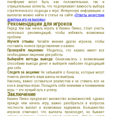
платформе могут быть как положительные, так и
отрицательные аспекты, что подчеркивает важность выбора
стратегического подхода к игре. Интересную информацию о
выплатах можно найти в статье на сайте
«Ответы индустрии
азартных игр на вызовы»
.
Рекомендации для игроков
Перед тем как начать играть в Казино Пинко, стоит учесть
несколько рекомендаций, чтобы избежать возможных
проблем:
Изучите отзывы:
Читайте мнения других игроков, чтобы
составить полное представление о казино.
Проверяйте лицензию:
Убедитесь, что казино имеет все
необходимые лицензии для работы.
Выбирайте методы вывода:
Ознакомьтесь с возможными
способами вывода денег и выберите наиболее подходящий
для себя.
Следите за акциями:
Не забывайте о бонусах, которые могут
помочь увеличить ваши шансы на выигрыш.
Наконец, важно оставаться реалистом и не ставить все на
кон в азартных играх. Поощрять себя знаниями и пониманием
игры — это лучший путь к успеху.
Заключение
Казино Пинко предлагает множество возможностей, однако
прежде чем начать игру, важно разобраться в вопросах
честности выплат и возможных задержках. Большинство
игроков отмечают, что выплаты происходят, но бывают