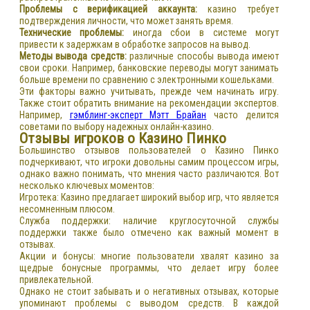
Проблемы с верификацией аккаунта:
казино требует
подтверждения личности, что может занять время.
Технические проблемы:
иногда сбои в системе могут
привести к задержкам в обработке запросов на вывод.
Методы вывода средств:
различные способы вывода имеют
свои сроки. Например, банковские переводы могут занимать
больше времени по сравнению с электронными кошельками.
Эти факторы важно учитывать, прежде чем начинать игру.
Также стоит обратить внимание на рекомендации экспертов.
Например,
гэмблинг-эксперт Мэтт Брайан
часто делится
советами по выбору надежных онлайн-казино.
Отзывы игроков о Казино Пинко
Большинство отзывов пользователей о Казино Пинко
подчеркивают, что игроки довольны самим процессом игры,
однако важно понимать, что мнения часто различаются. Вот
несколько ключевых моментов:
Игротека: Казино предлагает широкий выбор игр, что является
несомненным плюсом.
Служба поддержки: наличие круглосуточной службы
поддержки также было отмечено как важный момент в
отзывах.
Акции и бонусы: многие пользователи хвалят казино за
щедрые бонусные программы, что делает игру более
привлекательной.
Однако не стоит забывать и о негативных отзывах, которые
упоминают проблемы с выводом средств. В каждой