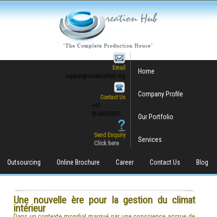
Email
Home
support@creationhub.org
Company Profile
Contact Us
+91
9506500007
Our Portfolio
Send Enquiry
Services
Click here
Outsourcing
Online Brochure
Career
Contact Us
Blog
Une nouvelle ère pour la gestion du climat
intérieur
Dans un contexte mondial marqué par une conscience accrue de