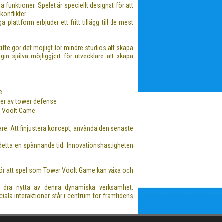
funktioner. Spelet är speciellt designat för att
onflikter.
lattform erbjuder ett fritt tillägg till de mest
ifte gör det möjligt för mindre studios att skapa
in själva möjliggjort för utvecklare att skapa
e
er av tower defense
r Voolt Game
lare. Att finjustera koncept, använda den senaste
r detta en spännande tid. Innovationshastigheten
 gör att spel som Tower Voolt Game kan växa och
an dra nytta av denna dynamiska verksamhet.
ciala interaktioner står i centrum för framtidens