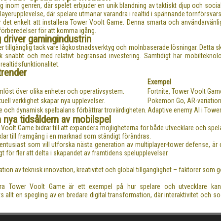
inom genren, där spelet erbjuder en unik blandning av taktiskt djup och sociala 
layerupplevelse, där spelare utmanar varandra i realtid i spännande tornförsvarsk
 det enkelt att installera Tower Voolt Game. Denna smarta och användarvänliga p
örberedelser för att komma igång.
 driver gamingindustrin
er tillgänglig tack vare lågkostnadsverktyg och molnbaserade lösningar. Detta sk
ik snabbt och med relativt begränsad investering. Samtidigt har mobilteknolog
ealtidsfunktionalitet.
trender
Exempel
löst över olika enheter och operativsystem.
Fortnite, Tower Voolt Gam
tuell verklighet skapar nya upplevelser.
Pokemon Go, AR-variation
 och dynamisk spelbalans förbättrar trovärdigheten.
Adaptive enemy AI i Towe
 nya tidsåldern av mobilspel
r Voolt Game bidrar till att expandera möjligheterna för både utvecklare och spe
ar till framgång i en marknad som ständigt förändras.
n entusiast som vill utforska nästa generation av multiplayer-tower defense, ä
t för fler att delta i skapandet av framtidens spelupplevelser.
n av teknisk innovation, kreativitet och global tillgänglighet – faktorer som
tallera Tower Voolt Game är ett exempel på hur spelare och utvecklare k
allt en spegling av en bredare digital transformation, där interaktivitet och so