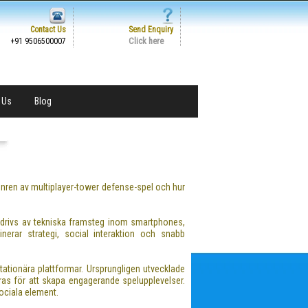
Contact Us
Send Enquiry
Click here
+91 9506500007
 Us
Blog
genren av multiplayer-tower defense-spel och hur
xt drivs av tekniska framsteg inom smartphones,
nerar strategi, social interaktion och snabb
tionära plattformar. Ursprungligen utvecklade
neras för att skapa engagerande spelupplevelser.
ociala element.