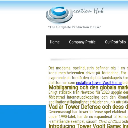
Home
Company Profile
Our Portfolio
Det moderna spelindustrin befinner sig i en 
konsumentbeteenden driver på förändring. För 
avgörande att förstå den digitala landskapets ko
plattformar som
installera Tower Voolt Game
bid
Mobilgaming och den globala markn
Enligt statistik från Newzoo för 2023 uppgår de
förbättrad internetuppkoppling och den ökand
applikationstillgänglighet erbjuder en unik attrakti
Vad är Tower Defense och dess di
Genremässigt har tower defense-spel etablerat 
under 1990-talet, har de nu expanderat till komp
Framstående exempel, såsom
Clash of Clans
oc
Introducing Tower Voolt Game: Inn