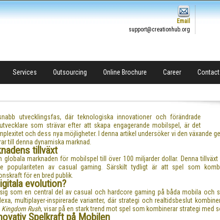
Email
support@creationhub.org
Services
Outsourcing
Online Brochure
Career
Contact
snabb utvecklingsfas, där teknologiska innovationer och förändrade
utvecklare som strävar efter att skapa engagerande mobilspel, är det
mplexitet och dess nya möjligheter. I denna artikel undersöker vi den växande 
rar till denna dynamiska marknad.
adens tillväxt
n globala marknaden för mobilspel till över
100 miljarder dollar
. Denna tillvä
e populariteten av casual gaming. Särskilt tydligt är att spel som kombi
onskraft för en bred publik.
gitala evolution?
sig som en central del av casual och hardcore gaming på båda mobila och sta
lexa, multiplayer-inspirerade varianter, där strategi och realtidsbeslut kombi
h
Kingdom Rush
, visar på en stark trend mot spel som kombinerar strategi med s
ovativ Spelkraft på Mobilen