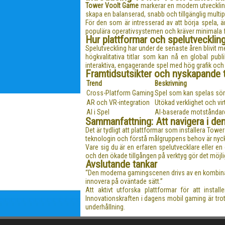
Tower Voolt Game
markerar en modern utveckling 
skapa en balanserad, snabb och tillgänglig multip
För den som är intresserad av att börja spela, är
populära operativsystemen och kräver minimala f
Hur plattformar och spelutveckling
Spelutveckling har under de senaste åren blivit m
högkvalitativa titlar som kan nå en global publ
interaktiva, engagerande spel med hög grafik och r
Framtidsutsikter och nyskapande 
Trend
Beskrivning
Cross-Platform Gaming
Spel som kan spelas söm
AR och VR-integration
Utökad verklighet och vir
AI i Spel
AI-baserade motståndare
Sammanfattning: Att navigera i den
Det är tydligt att plattformar som installera Towe
teknologin och förstå målgruppens behov är nyckl
Vare sig du är en erfaren spelutvecklare eller e
och den ökade tillgången på verktyg gör det möjlig
Avslutande tankar
“Den moderna gamingscenen drivs av en kombinatio
innovera på oväntade sätt.”
Att aktivt utforska plattformar för att ins
Innovationskraften i dagens mobil gaming är trots 
underhållning.