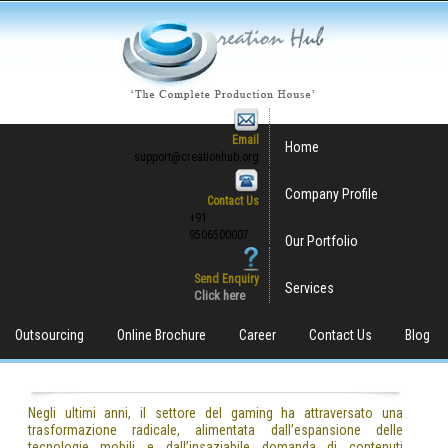
Email
Home
support@creationhub.org
Company Profile
Contact Us
+91
9506500007
Our Portfolio
Send Enquiry
Services
Click here
Outsourcing
Online Brochure
Career
Contact Us
Blog
Negli ultimi anni, il settore del gaming ha attraversato una
trasformazione radicale, alimentata dall’espansione delle
tecnologie mobili e dall’insaziabile domanda di contenuti