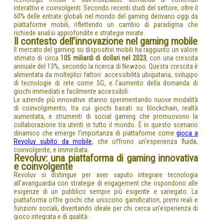
interattivi e coinvolgenti. Secondo recenti studi del settore, oltre il
60%
delle entrate globali nel mondo del gaming derivano oggi da
piattaforme mobili, riflettendo un cambio di paradigma che
richiede analisi approfondite e strategie mirate.
Il contesto dell’innovazione nel gaming mobile
Il mercato del gaming su dispositivi mobili ha raggiunto un valore
stimato di circa
105 miliardi di dollari nel 2023
, con una crescita
annuale del 13%, secondo la ricerca di Newzoo. Questa crescita è
alimentata da molteplici fattori: accessibilità ubiquitaria, sviluppo
di tecnologie di rete come 5G, e l’aumento della domanda di
giochi immediati e facilmente accessibili.
Le aziende più innovative stanno sperimentando nuove modalità
di coinvolgimento, tra cui giochi basati su blockchain, realtà
aumentata, e strumenti di social gaming che promuovono la
collaborazione tra utenti in tutto il mondo. È in questo scenario
dinamico che emerge l’importanza di piattaforme come
gioca a
Revoluv subito da mobile
, che offrono un’esperienza fluida,
coinvolgente, e immediata.
Revoluv: una piattaforma di gaming innovativa
e coinvolgente
Revoluv si distingue per aver saputo integrare tecnologia
all’avanguardia con strategie di engagement che rispondono alle
esigenze di un pubblico sempre più esigente e variegato. La
piattaforma offre giochi che uniscono gamification, premi reali e
funzioni sociali, diventando ideale per chi cerca un’esperienza di
gioco integrata e di qualità.