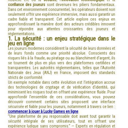
confiance des joueurs
sont devenues les piliers fondamentaux.
Dans cet environnement concurrentiel, les opérateurs doivent non
seulement offrir une expérience immersive, mais aussi garantir un
cadre fiable et transparent. Cet article explore ces enjeux en
approfondissant la manière dont des acteurs crédibles innovent
pour répondre aux attentes croissantes des joueurs et
réglementations.
1. La sécurité : un enjeu stratégique dans le
jeu en ligne
Les joueurs modernes considèrent la sécurité de leurs données et
de leurs fonds comme une priorité absolue. Conscients des
risques liés à la fraude, au piratage ou au blanchiment d’argent, ils
se tournent de plus en plus vers des plateformes certifiées et
transparentes. Les autorités réglementaires, telles que l’Autorité
Nationale des Jeux (ANJ) en France, imposent des standards
stricts de conformité.
Un exemple notable dans cette évolution est l’intégration accrue
des technologies de cryptage et de vérification d’identité, qui
minimisent les risques tout en offrant une expérience fluide. Pour
approfondir l’ensemble de ces considérations, vous pouvez
découvrir comment certains sites proposent une interface
sécurisée et fiable pour les joueurs, notamment à travers ce lien :
commencer à jouer à Lucky Games en ligne
.
“Une plateforme de jeu responsable doit avant tout garantir la
sécurité intégrale de ses utilisateurs, tout en offrant une
expérience ludique sans compromis.” — Experts en régulation et