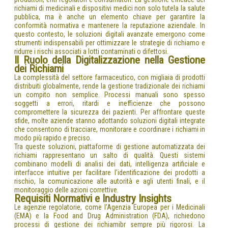
richiami di medicinali e dispositivi medici non solo tutela la salute
pubblica, ma è anche un elemento chiave per garantire la
conformità normativa e mantenere la reputazione aziendale. In
questo contesto, le soluzioni digitali avanzate emergono come
strumenti indispensabili per ottimizzare le strategie di richiamo e
ridurre i rischi associati a lotti contaminati o difettosi.
Il Ruolo della Digitalizzazione nella Gestione
dei Richiami
La complessità del settore farmaceutico, con migliaia di prodotti
distribuiti globalmente, rende la gestione tradizionale dei richiami
un compito non semplice. Processi manuali sono spesso
soggetti a errori, ritardi e inefficienze che possono
compromettere la sicurezza dei pazienti. Per affrontare queste
sfide, molte aziende stanno adottando soluzioni digitali integrate
che consentono di tracciare, monitorare e coordinare i richiami in
modo più rapido e preciso.
Tra queste soluzioni, piattaforme di gestione automatizzata dei
richiami rappresentano un salto di qualità. Questi sistemi
combinano modelli di analisi dei dati, intelligenza artificiale e
interfacce intuitive per facilitare l’identificazione dei prodotti a
rischio, la comunicazione alle autorità e agli utenti finali, e il
monitoraggio delle azioni correttive.
Requisiti Normativi e Industry Insights
Le agenzie regolatorie, come l’Agenzia Europea per i Medicinali
(EMA) e la Food and Drug Administration (FDA), richiedono
processi di gestione dei richiamibr sempre più rigorosi. La