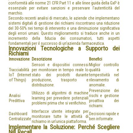
conformità alle norme 21 CFR Part 11 e alle linee guida della GxP è
essenziale per evitare sanzioni e preservare l’autenticità del
marchio.
Secondo recenti analisi di mercato, le aziende che implementano
sistemi digitali di gestione dei richiami riscontrano una riduzione
del 30-50% nei tempi di intervento e una diminuzione significativa
degli errori umani. Questo miglioramento si traduce anche in un
incremento della fiducia dei consumatori, tutti aspetti
fondamentali per il successo di un’azienda farmaceutica.
Innovazioni Tecnologiche a Supporto dei
Richiami
Innovazione
Descrizione
Benefici
Sensori e dispositivi connessi
Miglior controllo
Tracciabilità
per monitorare in tempo reale lo
qualità e
IoT (Internet
stato dei prodotti durante
tempestività nel
of Things)
produzione, trasporto e
rilevamento di
distribuzione.
anomalie.
Prevenzione dei
Utilizzo di algoritmi di machine
Analisi
rischi e gestione
learning per prevedere potenziali
Predittiva
proattiva dei
problemi prima che si verifichino.
richiami.
Interfacce utente integrate per
Dashboard
Decisioni rapide e
monitorare tutte le attività di
Centralizzate
ben informate.
richiamo in un’unica piattaforma.
Implementare la Soluzione: Perché Scegliere
Nill Recall