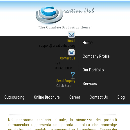
Email
Home
support@creationhub.org
Company Profile
Contact Us
+91
9506500007
Our Portfolio
Send Enquiry
Services
Click here
Outsourcing
Online Brochure
Career
Contact Us
Blog
Nel panorama sanitario attuale, la sicurezza dei prodotti
farmaceutici rappresenta una priorità assoluta che coinvolge
produttori, enti regolatori e consumatori. La gestione efficace dei