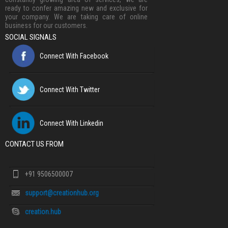
ready to confer amazing new and exclusive for
your company. We are taking care of online
business for our customers.
SOCIAL SIGNALS
Connect With Facebook
Connect With Twitter
Connect With Linkedin
CONTACT US FROM
+91 9506500007
support@creationhub.org
creation.hub