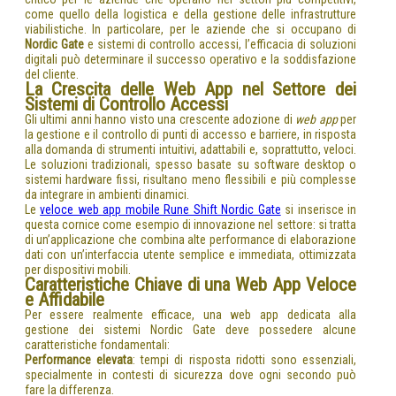
come quello della logistica e della gestione delle infrastrutture
viabilistiche. In particolare, per le aziende che si occupano di
Nordic Gate
e sistemi di controllo accessi, l’efficacia di soluzioni
digitali può determinare il successo operativo e la soddisfazione
del cliente.
La Crescita delle Web App nel Settore dei
Sistemi di Controllo Accessi
Gli ultimi anni hanno visto una crescente adozione di
web app
per
la gestione e il controllo di punti di accesso e barriere, in risposta
alla domanda di strumenti intuitivi, adattabili e, soprattutto, veloci.
Le soluzioni tradizionali, spesso basate su software desktop o
sistemi hardware fissi, risultano meno flessibili e più complesse
da integrare in ambienti dinamici.
Le
veloce web app mobile Rune Shift Nordic Gate
si inserisce in
questa cornice come esempio di innovazione nel settore: si tratta
di un’applicazione che combina alte performance di elaborazione
dati con un’interfaccia utente semplice e immediata, ottimizzata
per dispositivi mobili.
Caratteristiche Chiave di una Web App Veloce
e Affidabile
Per essere realmente efficace, una web app dedicata alla
gestione dei sistemi Nordic Gate deve possedere alcune
caratteristiche fondamentali:
Performance elevata
: tempi di risposta ridotti sono essenziali,
specialmente in contesti di sicurezza dove ogni secondo può
fare la differenza.