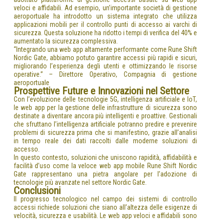
veloci e affidabili. Ad esempio, un’importante società di gestione
aeroportuale ha introdotto un sistema integrato che utilizza
applicazioni mobili per il controllo punti di accesso ai varchi di
sicurezza. Questa soluzione ha ridotto i tempi di verifica del 40% e
aumentato la sicurezza complessiva.
“Integrando una web app altamente performante come Rune Shift
Nordic Gate, abbiamo potuto garantire accessi più rapidi e sicuri,
migliorando l’esperienza degli utenti e ottimizzando le risorse
operative.” – Direttore Operativo, Compagnia di gestione
aeroportuale
Prospettive Future e Innovazioni nel Settore
Con l’evoluzione delle tecnologie 5G, intelligenza artificiale e IoT,
le web app per la gestione delle infrastrutture di sicurezza sono
destinate a diventare ancora più intelligenti e proattive. Gestionali
che sfruttano l’intelligenza artificiale potranno predire e prevenire
problemi di sicurezza prima che si manifestino, grazie all’analisi
in tempo reale dei dati raccolti dalle moderne soluzioni di
accesso.
In questo contesto, soluzioni che uniscono rapidità, affidabilità e
facilità d’uso come la veloce web app mobile Rune Shift Nordic
Gate rappresentano una pietra angolare per l’adozione di
tecnologie più avanzate nel settore Nordic Gate.
Conclusioni
Il progresso tecnologico nel campo dei sistemi di controllo
accessi richiede soluzioni che siano all’altezza delle esigenze di
velocità, sicurezza e usabilità. Le web app veloci e affidabili sono