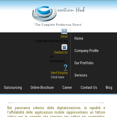
Email
Home
support@creationhub.org
Company Profile
Contact Us
+91
9506500007
Our Portfolio
Send Enquiry
Services
Click here
Outsourcing
Online Brochure
Career
Contact Us
Blog
Nel panorama odierno della digitalizzazione, la rapidità e
l’affidabilità delle applicazioni mobile rappresentano un fattore
critico per le aziende che operano nei settori più competitivi,