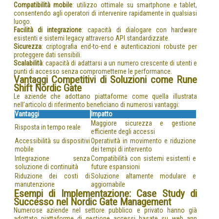
Compatibilità mobile
: utilizzo ottimale su smartphone e tablet,
consentendo agli operatori di intervenire rapidamente in qualsiasi
luogo.
Facilità di integrazione
: capacità di dialogare con hardware
esistenti e sistemi legacy attraverso API standardizzate.
Sicurezza
: criptografia end-to-end e autenticazioni robuste per
proteggere dati sensibili.
Scalabilità
: capacità di adattarsi a un numero crescente di utenti e
punti di accesso senza comprometterne le performance.
Vantaggi Competitivi di Soluzioni come Rune
Shift Nordic Gate
Le aziende che adottano piattaforme come quella illustrata
nell’articolo di riferimento beneficiano di numerosi vantaggi:
Vantaggi
Impatto
Maggiore sicurezza e gestione
Risposta in tempo reale
efficiente degli accessi
Accessibilità su dispositivi
Operatività in movimento e riduzione
mobile
dei tempi di intervento
Integrazione senza
Compatibilità con sistemi esistenti e
soluzione di continuità
future espansioni
Riduzione dei costi di
Soluzione altamente modulare e
manutenzione
aggiornabile
Esempi di Implementazione: Case Study di
Successo nel Nordic Gate Management
Numerose aziende nel settore pubblico e privato hanno già
adottato piattaforme di gestione accessi basate su web app