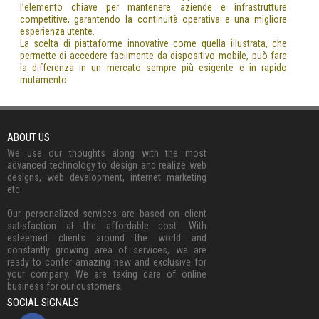
l’elemento chiave per mantenere aziende e infrastrutture
competitive, garantendo la continuità operativa e una migliore
esperienza utente.
La scelta di piattaforme innovative come quella illustrata, che
permette di accedere facilmente da dispositivo mobile, può fare
la differenza in un mercato sempre più esigente e in rapido
mutamento.
ABOUT US
We use our thoughts along with the most
advanced technology to design and realize web
designs, web development, internet marketing
etc.
Our personalized services are based on client
satisfaction at the affordable cost. With
esteemed clients around the world and
constantly growing area of services, we are
ready to confer amazing new and exclusive for
your company. We are taking care of online
business for our customers.
SOCIAL SIGNALS