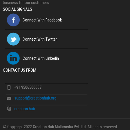
business for our customers.
SOCIAL SIGNALS
Connect With Facebook
Connect With Twitter
Connect With Linkedin
CONTACT US FROM
+91 9506500007
support@creationhub.org
creation.hub
© Copyright 2022
Creation Hub Multimedia Pvt. Ltd.
All rights reserved.