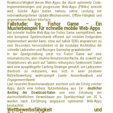
Reaktionsfähigkeit dieser Web-Apps, die durch optimierte Code-
Implementierungen und progressive Web-Apps (PWAs) erreicht
wird. Solche Apps bieten nahezu native Leistung mit
nebenwirkungsfreien Update-Mechanismen, Offline-Fähigkeit und
angenehmem Nutzer-Interface.
Fallstudie: Ice Fishor Game – Ein
Musterbeispiel für schnelle mobile Web-Apps
Die schnelle mobile Web-App Ice Fishor Game exemplifiziert, wie
eine komplexe Spielmechanik effizient auf mobilen Endgeräten
implementiert werden kann, ohne auf native SDKs angewiesen zu
sein. Besonders hervorzuheben ist die modulare Architektur, die
schnelle Ladezeiten und flüssiges Gameplay gewährleistet.
In der Spielgestaltung setzt Ice Fishor Game auf eine
minimalistische, aber intuitive Benutzeroberfläche, die sowohl auf
Smartphones als auch auf Tablets reibungslos funktioniert. Dabei
wird eine ausgeklügelte Caching-Strategie genutzt, um Ladezeiten
drastisch zu reduzieren, was sich in einer positiven
Nutzerbewertung widerspiegelt (
siehe Nutzerfeedback und
Engagement-Raten
).
Laut neuesten Branchenanalysen zeichnet sich der Erfolg solcher
Apps durch eine höhere Nutzerbindung aus: Ein
deutlicher
Anstieg der Download-Raten
und eine Erhöhung der
durchschnittlichen Verweildauer pro Spieldurchlauf um 35 %
wurden nach Einführung angepasst optimierter Web-Apps
beobachtet.
Wettbewerbsfähigkeit und