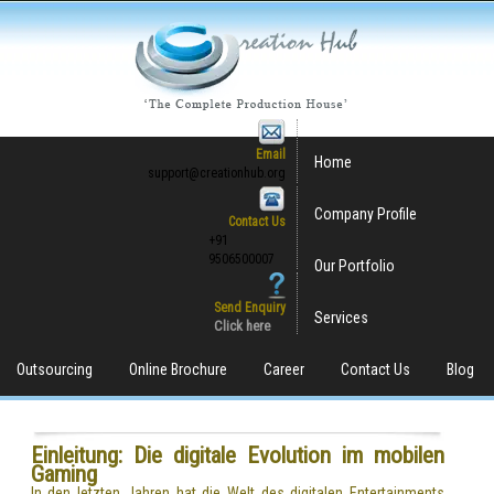
Email
Home
support@creationhub.org
Company Profile
Contact Us
+91
9506500007
Our Portfolio
Send Enquiry
Services
Click here
Outsourcing
Online Brochure
Career
Contact Us
Blog
Einleitung: Die digitale Evolution im mobilen
Gaming
In den letzten Jahren hat die Welt des digitalen Entertainments