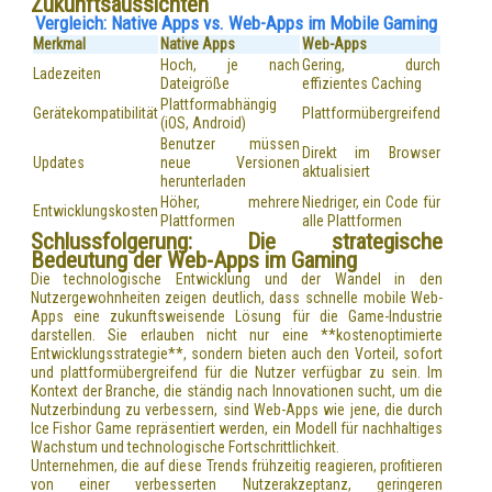
Zukunftsaussichten
Vergleich: Native Apps vs. Web-Apps im Mobile Gaming
Merkmal
Native Apps
Web-Apps
Hoch, je nach
Gering, durch
Ladezeiten
Dateigröße
effizientes Caching
Plattformabhängig
Gerätekompatibilität
Plattformübergreifend
(iOS, Android)
Benutzer müssen
Direkt im Browser
Updates
neue Versionen
aktualisiert
herunterladen
Höher, mehrere
Niedriger, ein Code für
Entwicklungskosten
Plattformen
alle Plattformen
Schlussfolgerung: Die strategische
Bedeutung der Web-Apps im Gaming
Die technologische Entwicklung und der Wandel in den
Nutzergewohnheiten zeigen deutlich, dass schnelle mobile Web-
Apps eine zukunftsweisende Lösung für die Game-Industrie
darstellen. Sie erlauben nicht nur eine **kostenoptimierte
Entwicklungsstrategie**, sondern bieten auch den Vorteil, sofort
und plattformübergreifend für die Nutzer verfügbar zu sein. Im
Kontext der Branche, die ständig nach Innovationen sucht, um die
Nutzerbindung zu verbessern, sind Web-Apps wie jene, die durch
Ice Fishor Game repräsentiert werden, ein Modell für nachhaltiges
Wachstum und technologische Fortschrittlichkeit.
Unternehmen, die auf diese Trends frühzeitig reagieren, profitieren
von einer verbesserten Nutzerakzeptanz, geringeren