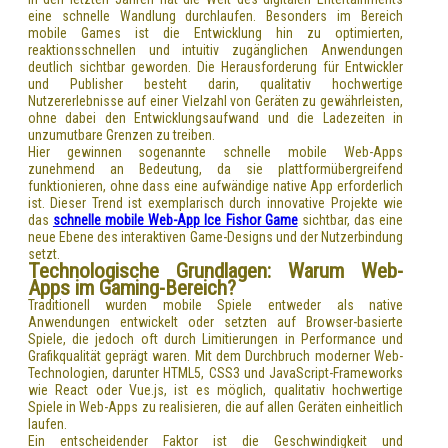
eine schnelle Wandlung durchlaufen. Besonders im Bereich
mobile Games ist die Entwicklung hin zu optimierten,
reaktionsschnellen und intuitiv zugänglichen Anwendungen
deutlich sichtbar geworden. Die Herausforderung für Entwickler
und Publisher besteht darin, qualitativ hochwertige
Nutzererlebnisse auf einer Vielzahl von Geräten zu gewährleisten,
ohne dabei den Entwicklungsaufwand und die Ladezeiten in
unzumutbare Grenzen zu treiben.
Hier gewinnen sogenannte
schnelle mobile Web-Apps
zunehmend an Bedeutung, da sie plattformübergreifend
funktionieren, ohne dass eine aufwändige native App erforderlich
ist. Dieser Trend ist exemplarisch durch innovative Projekte wie
das
schnelle mobile Web-App Ice Fishor Game
sichtbar, das eine
neue Ebene des interaktiven Game-Designs und der Nutzerbindung
setzt.
Technologische Grundlagen: Warum Web-
Apps im Gaming-Bereich?
Traditionell wurden mobile Spiele entweder als native
Anwendungen entwickelt oder setzten auf Browser-basierte
Spiele, die jedoch oft durch Limitierungen in Performance und
Grafikqualität geprägt waren. Mit dem Durchbruch moderner Web-
Technologien, darunter HTML5, CSS3 und JavaScript-Frameworks
wie React oder Vue.js, ist es möglich, qualitativ hochwertige
Spiele in Web-Apps zu realisieren, die auf allen Geräten einheitlich
laufen.
Ein entscheidender Faktor ist die Geschwindigkeit und