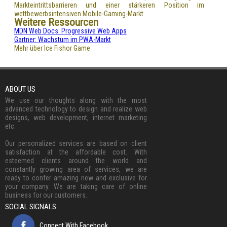
Markteintrittsbarrieren und einer stärkeren Position im
wettbewerbsintensiven Mobile-Gaming-Markt.
Weitere Ressourcen
MDN Web Docs: Progressive Web Apps
Gartner: Wachstum im PWA-Markt
Mehr über Ice Fishor Game
ABOUT US
We use our thoughts along with the most
advanced technology to design and realize web
designs, web development, internet marketing
etc.
Our personalized services are based on client
satisfaction at the affordable cost. With
esteemed clients around the world and
constantly growing area of services, we are
ready to confer amazing new and exclusive for
your company. We are taking care of online
business for our customers.
SOCIAL SIGNALS
Connect With Facebook