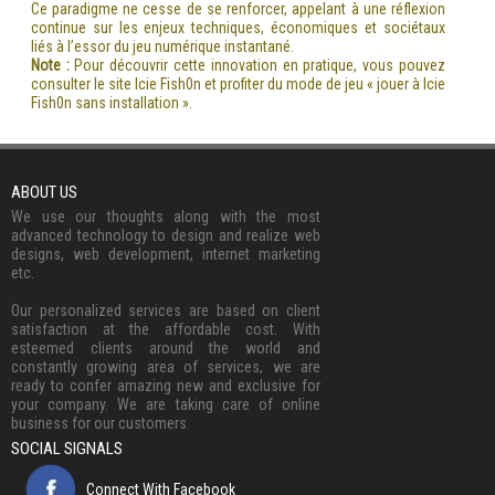
Ce paradigme ne cesse de se renforcer, appelant à une réflexion
continue sur les enjeux techniques, économiques et sociétaux
liés à l’essor du jeu numérique instantané.
Note :
Pour découvrir cette innovation en pratique, vous pouvez
consulter le site Icie Fish0n et profiter du mode de jeu « jouer à Icie
Fish0n sans installation ».
ABOUT US
We use our thoughts along with the most
advanced technology to design and realize web
designs, web development, internet marketing
etc.
Our personalized services are based on client
satisfaction at the affordable cost. With
esteemed clients around the world and
constantly growing area of services, we are
ready to confer amazing new and exclusive for
your company. We are taking care of online
business for our customers.
SOCIAL SIGNALS
Connect With Facebook