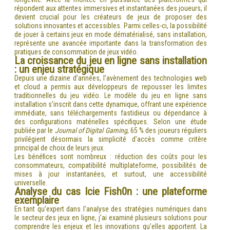
répondent aux attentes immersives et instantanées des joueurs, il
devient crucial pour les créateurs de jeux de proposer des
solutions innovantes et accessibles. Parmi celles-ci, la possibilité
de jouer à certains jeux en mode dématérialisé, sans installation,
représente une avancée importante dans la transformation des
pratiques de consommation de jeux vidéo.
La croissance du jeu en ligne sans installation
: un enjeu stratégique
Depuis une dizaine d’années, l’avènement des technologies web
et cloud a permis aux développeurs de repousser les limites
traditionnelles du jeu vidéo. Le modèle du jeu en ligne sans
installation s’inscrit dans cette dynamique, offrant une expérience
immédiate, sans téléchargements fastidieux ou dépendance à
des configurations matérielles spécifiques. Selon une étude
publiée par le
Journal of Digital Gaming
, 65 % des joueurs réguliers
privilégient désormais la simplicité d’accès comme critère
principal de choix de leurs jeux.
Les bénéfices sont nombreux : réduction des coûts pour les
consommateurs, compatibilité multiplateforme, possibilités de
mises à jour instantanées, et surtout, une accessibilité
universelle.
Analyse du cas Icie Fish0n : une plateforme
exemplaire
En tant qu’expert dans l’analyse des stratégies numériques dans
le secteur des jeux en ligne, j’ai examiné plusieurs solutions pour
comprendre les enjeux et les innovations qu’elles apportent. La