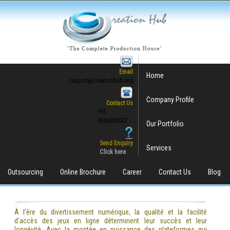
Email
Home
support@creationhub.org
Company Profile
Contact Us
+91
9506500007
Our Portfolio
Send Enquiry
Services
Click here
Outsourcing
Online Brochure
Career
Contact Us
Blog
À l’ère du divertissement numérique, la qualité et la facilité
d’accès des jeux en ligne déterminent leur succès et leur
longévité. Avec la montée en puissance des plateformes qui