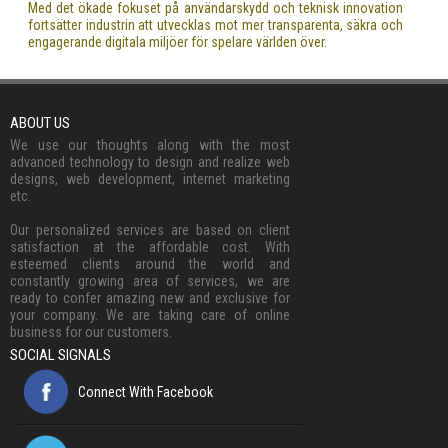
Med det ökade fokuset på användarskydd och teknisk innovation
fortsätter industrin att utvecklas mot mer transparenta, säkra och
engagerande digitala miljöer för spelare världen över.
ABOUT US
We use our thoughts along with the most
advanced technology to design and realize web
designs, web development, internet marketing
etc.
Our personalized services are based on client
satisfaction at the affordable cost. With
esteemed clients around the world and
constantly growing area of services, we are
ready to confer amazing new and exclusive for
your company. We are taking care of online
business for our customers.
SOCIAL SIGNALS
Connect With Facebook