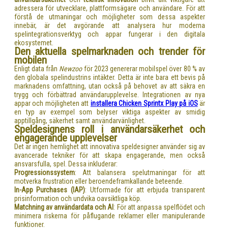
adressera för utvecklare, plattformsägare och användare. För att
förstå de utmaningar och möjligheter som dessa aspekter
innebär, är det avgörande att analysera hur moderna
spelintegrationsverktyg och appar fungerar i den digitala
ekosystemet.
Den aktuella spelmarknaden och trender för
mobilen
Enligt data från
Newzoo
för 2023 genererar mobilspel över 80 % av
den globala spelindustrins intäkter. Detta är inte bara ett bevis på
marknadens omfattning, utan också på behovet av att säkra en
trygg och förbättrad användarupplevelse. Integrationen av nya
appar och möjligheten att
installera Chicken Sprintx Play på iOS
är
en typ av exempel som belyser viktiga aspekter av smidig
apptillgång, säkerhet samt användarvänlighet.
Speldesignens roll i användarsäkerhet och
engagerande upplevelser
Det är ingen hemlighet att innovativa speldesigner använder sig av
avancerade tekniker för att skapa engagerande, men också
ansvarsfulla, spel. Dessa inkluderar:
Progressionssystem
: Att balansera spelutmaningar för att
motverka frustration eller beroendeframkallande beteende.
In-App Purchases (IAP)
: Utformade för att erbjuda transparent
prisinformation och undvika oavsiktliga köp.
Matchning av användardata och AI
: För att anpassa spelflödet och
minimera riskerna för påflugande reklamer eller manipulerande
funktioner.