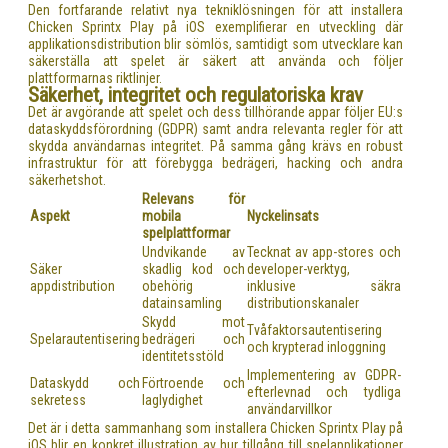
Den fortfarande relativt nya tekniklösningen för att installera
Chicken Sprintx Play på iOS exemplifierar en utveckling där
applikationsdistribution blir sömlös, samtidigt som utvecklare kan
säkerställa att spelet är säkert att använda och följer
plattformarnas riktlinjer.
Säkerhet, integritet och regulatoriska krav
Det är avgörande att spelet och dess tillhörande appar följer
EU:s
dataskyddsförordning (GDPR)
samt andra relevanta regler för att
skydda användarnas integritet. På samma gång krävs en robust
infrastruktur för att förebygga bedrägeri, hacking och andra
säkerhetshot.
Relevans för
Aspekt
mobila
Nyckelinsats
spelplattformar
Undvikande av
Tecknat av app-stores och
Säker
skadlig kod och
developer-verktyg,
appdistribution
obehörig
inklusive säkra
datainsamling
distributionskanaler
Skydd mot
Tvåfaktorsautentisering
Spelarautentisering
bedrägeri och
och krypterad inloggning
identitetsstöld
Implementering av GDPR-
Dataskydd och
Förtroende och
efterlevnad och tydliga
sekretess
laglydighet
användarvillkor
Det är i detta sammanhang som installera Chicken Sprintx Play på
iOS blir en konkret illustration av hur tillgång till spelapplikationer