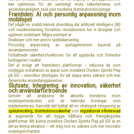
kan optimeras för att samtidigt möta säkerhetskrav och
användarvänlighet, tack vare moderna distributionslösningar.
Framtiden: AI och personlig anpassning inom
mobilspel
Det pågår en snabb teknisk utveckling där artificiell intelligens (AI)
och maskininlärning förväntas revolutionera hur vi designar och
upplever mobilspel. Några exempel är:
Snabbare och mer precis spelbalansering
Personlig anpassning av spelupplevelsen baserat på
användarmönster
Förbättrade säkerhetsfunktioner för att upptäcka och förhindra
bedrägerier i realtid
Det är troligt att framtidens plattformar – inklusive de som
möjliggör installation av appar som installera Chicken Sprintx Play
på iOS – utvecklas ytterligare för att skapa ännu säkrare och mer
dynamiska användarupplevelser.
Slutsats: Integrering av innovation, säkerhet
och användarförtroende
Genom att analysera de aktuella trenderna inom
mobilspelsindustrin och de tekniska lösningar som
implementeras, framstår det tydligt att en strategisk integrering av
spelutveckling, distributionssäkerhet
och
regulatorisk efterlevnad
är avgörande för att bygga hållbara och framgångsrika
plattformar. Att kunna installera Chicken Sprintx Play på iOS är en
del av denna ekvation — ett steg mot en säkrare och mer innovativ
mobilspelsframtid.