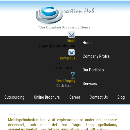
Email
Home
support@creationhub.org
Company Profile
Contact Us
+91
9506500007
Our Portfolio
Send Enquiry
Services
Click here
Outsourcing
Online Brochure
Career
Contact Us
Blog
Mobilspelindustrin har vuxit explosionsartat under det senaste
decenniet, och med det har frågor kring
spelbalans,
användarsäkerhet
och
teknisk innovation
blivit allt viktigare att