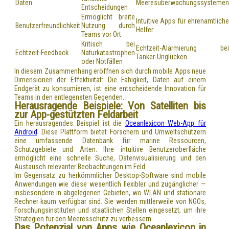
Daten
Meeresüberwachungssystemen
Entscheidungen
Ermöglicht breite
Intuitive Apps für ehrenamtliche
Benutzerfreundlichkeit
Nutzung durch
Helfer
Teams vor Ort
Kritisch bei
Echtzeit-Alarmierung bei
Echtzeit-Feedback
Naturkatastrophen
Tanker-Unglücken
oder Notfällen
In diesem Zusammenhang eröffnen sich durch mobile Apps neue
Dimensionen der Effektivität: Die Fähigkeit, Daten auf einem
Endgerät zu konsumieren, ist eine entscheidende Innovation für
Teams in den entlegensten Gegenden.
Herausragende Beispiele: Von Satelliten bis
zur App-gestützten Feldarbeit
Ein herausragendes Beispiel ist die
Oceanlexicon Web-App für
Android
. Diese Plattform bietet Forschern und Umweltschützern
eine umfassende Datenbank für marine Ressourcen,
Schutzgebiete und Arten. Ihre intuitive Benutzeroberfläche
ermöglicht eine schnelle Suche, Datenvisualisierung und den
Austausch relevanter Beobachtungen im Feld.
Im Gegensatz zu herkömmlicher Desktop-Software sind mobile
Anwendungen wie diese wesentlich flexibler und zugänglicher —
insbesondere in abgelegenen Gebieten, wo WLAN und stationäre
Rechner kaum verfügbar sind. Sie werden mittlerweile von NGOs,
Forschungsinstituten und staatlichen Stellen eingesetzt, um ihre
Strategien für den Meeresschutz zu verbessern.
Das Potenzial von Apps wie Oceanlexicon in