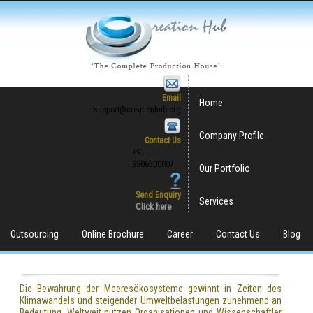
Email
Home
support@creationhub.org
Company Profile
Contact Us
+91
9506500007
Our Portfolio
Send Enquiry
Services
Click here
Outsourcing
Online Brochure
Career
Contact Us
Blog
Die Bewahrung der Meeresökosysteme gewinnt in Zeiten des
Klimawandels und steigender Umweltbelastungen zunehmend an
Bedeutung. Weltweit nutzen Organisationen und Wissenschaftler