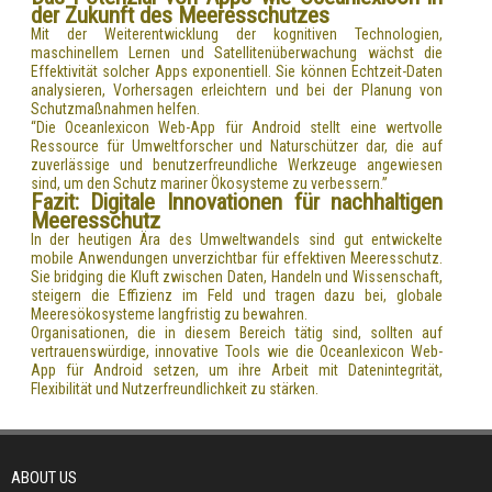
der Zukunft des Meeresschutzes
Mit der Weiterentwicklung der kognitiven Technologien,
maschinellem Lernen und Satellitenüberwachung wächst die
Effektivität solcher Apps exponentiell. Sie können Echtzeit-Daten
analysieren, Vorhersagen erleichtern und bei der Planung von
Schutzmaßnahmen helfen.
“Die Oceanlexicon Web-App für Android stellt eine wertvolle
Ressource für Umweltforscher und Naturschützer dar, die auf
zuverlässige und benutzerfreundliche Werkzeuge angewiesen
sind, um den Schutz mariner Ökosysteme zu verbessern.”
Fazit: Digitale Innovationen für nachhaltigen
Meeresschutz
In der heutigen Ära des Umweltwandels sind gut entwickelte
mobile Anwendungen unverzichtbar für effektiven Meeresschutz.
Sie bridging die Kluft zwischen Daten, Handeln und Wissenschaft,
steigern die Effizienz im Feld und tragen dazu bei, globale
Meeresökosysteme langfristig zu bewahren.
Organisationen, die in diesem Bereich tätig sind, sollten auf
vertrauenswürdige, innovative Tools wie die Oceanlexicon Web-
App für Android setzen, um ihre Arbeit mit Datenintegrität,
Flexibilität und Nutzerfreundlichkeit zu stärken.
ABOUT US