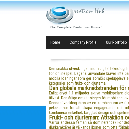
Home
Company Profile
Our Portfolio
Den snabba utvecklingen inom digital teknologi h
för onlinespel. Dagens användare kräver inte bara
mobila lösningar som ger sömlös spelupplevelse 
kategorier som frukt- och djurtema.
Den globala marknadstrenden för m
Enligt drygt 1.1 miljarder aktiva mobilspelare 
tillväxt. Den årliga omsättningen för mobilspel öve
Denna utveckling drivs av en kombination av fa
pekskärmar för att skapa engagerande och inte
kombinerar enkelhet, färgglad design och spelmek
Frukt- och djurteman: Attraktion
Varför är dessa teman så dominerande? För det fö
djurkaraktärer är välkända ikoner som ofta förkn