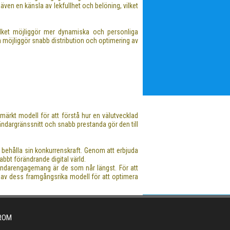
ven en känsla av lekfullhet och belöning, vilket
lket möjliggör mer dynamiska och personliga
m möjliggör snabb distribution och optimering av
märkt modell för att förstå hur en välutvecklad
ändargränssnitt och snabb prestanda gör den till
l behålla sin konkurrenskraft. Genom att erbjuda
abbt förändrande digital värld.
vändarengagemang är de som når längst. För att
m av dess framgångsrika modell för att optimera
FROM