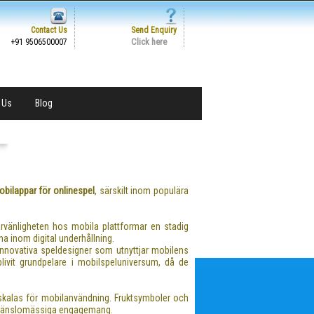
Contact Us
Send Enquiry
Click here
+91 9506500007
 Us
Blog
bilappar för onlinespel
, särskilt inom populära
arvänligheten hos mobila plattformar en stadig
rna inom digital underhållning.
innovativa speldesigner som utnyttjar mobilens
livit grundpelare i mobilspeluniversum, då de
n skalas för mobilanvändning. Fruktsymboler och
ch känslomässiga engagemang.