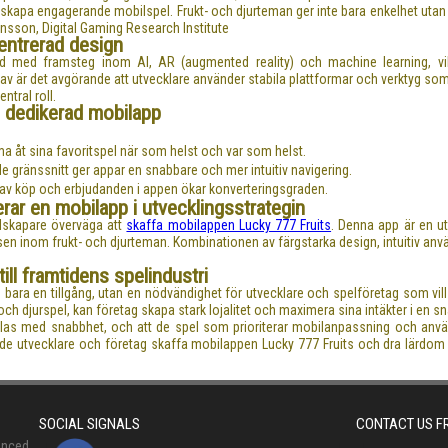
 skapa engagerande mobilspel. Frukt- och djurteman ger inte bara enkelhet utan ä
vensson, Digital Gaming Research Institute
entrerad design
nd med framsteg inom AI, AR (augmented reality) och machine learning, vi
rav är det avgörande att utvecklare använder stabila plattformar och verktyg so
ntral roll.
en dedikerad mobilapp
 åt sina favoritspel när som helst och var som helst.
gränssnitt ger appar en snabbare och mer intuitiv navigering.
n av köp och erbjudanden i appen ökar konverteringsgraden.
rar en mobilapp i utvecklingsstrategin
lskapare överväga att
skaffa mobilappen Lucky 777 Fruits
. Denna app är en ut
en inom frukt- och djurteman. Kombinationen av färgstarka design, intuitiv anv
ill framtidens spelindustri
e bara en tillgång, utan en nödvändighet för utvecklare och spelföretag som vil
ch djurspel, kan företag skapa stark lojalitet och maximera sina intäkter i en sn
vecklas med snabbhet, och att de spel som prioriterar mobilanpassning och an
erade utvecklare och företag skaffa mobilappen Lucky 777 Fruits och dra lärdo
SOCIAL SIGNALS
CONTACT US 
anced