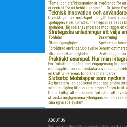
“Tema- och grafikintegration är avgörande för att
är centralt för att behålla spelare.” — Dr. Anna S
Teknisk innovation och användarc
Utvecklingen av mobilspel har gått hand i ha
spelupplevelser. För att kunna tillgodose dessa k
spelnärer. Här spelar avancerade mobilappar en ce
Strategiska anledningar att välja 
Fördelar
Beskrivning
Ökad tillgänglighet
Spelare kan komma
Förbättrad användarupplevelse
Genom optimerade 
Större intäktsmöjligheter
Direkt integratio
Praktiskt exempel: Hur man integre
För förbättrad tillgång och engagemang bör spe
mobilapplikation kan förstärka användarupplevels
en kraftfull referens för branschstandarder.
Slutsats: Mobilappar som nyckeln t
Att investera i en dedikerad mobilapp är idag int
sömlös tillgång till populära teman såsom frukt- o
Det är tydligt att marknaden fortsätter att ut
utforska möjligheterna ytterligare, kan intress
sina egna spelsystem.
ABOUT US
We use our thoughts along with the most adv