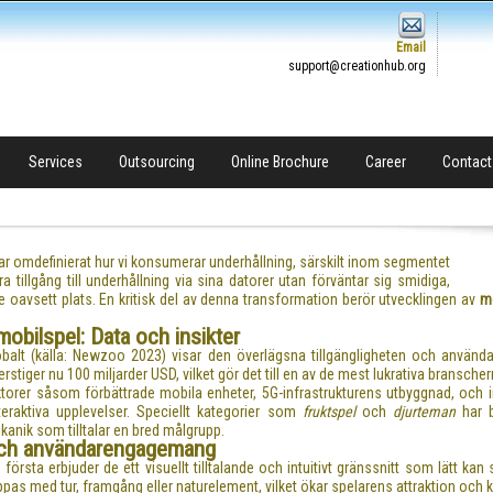
Email
support@creationhub.org
Services
Outsourcing
Online Brochure
Career
Contact
ar omdefinierat hur vi konsumerar underhållning, särskilt inom segmentet
 tillgång till underhållning via sina datorer utan förväntar sig smidiga,
oavsett plats. En kritisk del av denna transformation berör utvecklingen av
mo
obilspel: Data och insikter
globalt (källa: Newzoo 2023) visar den överlägsna tillgängligheten och använd
rstiger nu 100 miljarder USD, vilket gör det till en av de mest lukrativa bransche
ktorer såsom förbättrade mobila enheter, 5G-infrastrukturens utbyggnad, och 
raktiva upplevelser. Speciellt kategorier som
fruktspel
och
djurteman
har b
anik som tilltalar en bred målgrupp.
 och användarengagemang
rsta erbjuder de ett visuellt tilltalande och intuitivt gränssnitt som lätt ka
ippas med tur, framgång eller naturelement, vilket ökar spelarens attraktion o