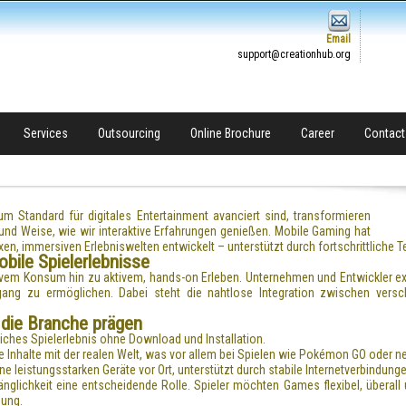
Email
support@creationhub.org
Services
Outsourcing
Online Brochure
Career
Contact
um Standard für digitales Entertainment avanciert sind, transformieren
 und Weise, wie wir interaktive Erfahrungen genießen. Mobile Gaming hat
n, immersiven Erlebniswelten entwickelt – unterstützt durch fortschrittliche T
obile Spielerlebnisse
vem Konsum hin zu aktivem, hands-on Erleben. Unternehmen und Entwickler e
gang zu ermöglichen. Dabei steht die nahtlose Integration zwischen vers
 die Branche prägen
liches Spielerlebnis ohne Download und Installation.
le Inhalte mit der realen Welt, was vor allem bei Spielen wie Pokémon GO oder 
e leistungsstarken Geräte vor Ort, unterstützt durch stabile Internetverbindunge
änglichkeit eine entscheidende Rolle. Spieler möchten Games flexibel, überal
zung.