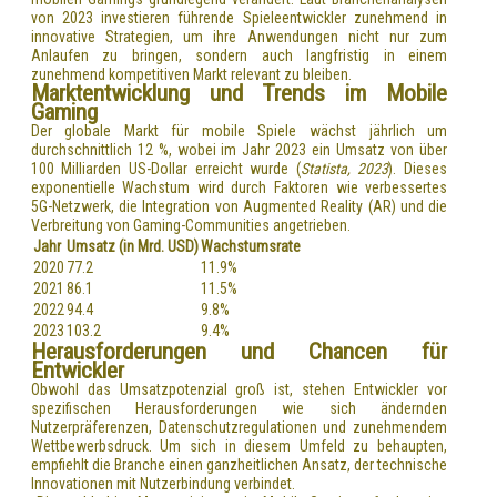
von 2023 investieren führende Spieleentwickler zunehmend in
innovative Strategien, um ihre Anwendungen nicht nur zum
Anlaufen zu bringen, sondern auch langfristig in einem
zunehmend kompetitiven Markt relevant zu bleiben.
Marktentwicklung und Trends im Mobile
Gaming
Der globale Markt für mobile Spiele wächst jährlich um
durchschnittlich 12 %, wobei im Jahr 2023 ein Umsatz von über
100 Milliarden US-Dollar
erreicht wurde (
Statista, 2023
). Dieses
exponentielle Wachstum wird durch Faktoren wie verbessertes
5G-Netzwerk, die Integration von Augmented Reality (AR) und die
Verbreitung von Gaming-Communities angetrieben.
Jahr
Umsatz (in Mrd. USD)
Wachstumsrate
2020
77.2
11.9%
2021
86.1
11.5%
2022
94.4
9.8%
2023
103.2
9.4%
Herausforderungen und Chancen für
Entwickler
Obwohl das Umsatzpotenzial groß ist, stehen Entwickler vor
spezifischen Herausforderungen wie sich ändernden
Nutzerpräferenzen, Datenschutzregulationen und zunehmendem
Wettbewerbsdruck. Um sich in diesem Umfeld zu behaupten,
empfiehlt die Branche einen ganzheitlichen Ansatz, der technische
Innovationen mit Nutzerbindung verbindet.