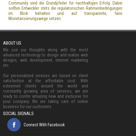
Community sind die Grundpfeiler für nachhaltigen Erfolg. Dabei
sollten Entwickler stets die regulatorischen Rahmenbedingungen
im Blick behalten und auf transparente, faire
Monetarisierungswege setzen.
ABOUT US
We use our thoughts along with the most
advanced technology to design and realize web
designs, web development, internet marketing
etc.
Our personalized services are based on client
satisfaction at the affordable cost. With
esteemed clients around the world and
constantly growing area of services, we are
ready to confer amazing new and exclusive for
your company. We are taking care of online
business for our customers.
SOCIAL SIGNALS
Connect With Facebook