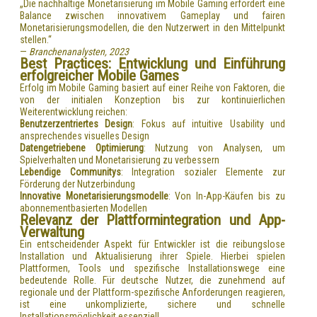
„Die nachhaltige Monetarisierung im Mobile Gaming erfordert eine
Balance zwischen innovativem Gameplay und fairen
Monetarisierungsmodellen, die den Nutzerwert in den Mittelpunkt
stellen.“
—
Branchenanalysten, 2023
Best Practices: Entwicklung und Einführung
erfolgreicher Mobile Games
Erfolg im Mobile Gaming basiert auf einer Reihe von Faktoren, die
von der initialen Konzeption bis zur kontinuierlichen
Weiterentwicklung reichen:
Benutzerzentriertes Design
: Fokus auf intuitive Usability und
ansprechendes visuelles Design
Datengetriebene Optimierung
: Nutzung von Analysen, um
Spielverhalten und Monetarisierung zu verbessern
Lebendige Communitys
: Integration sozialer Elemente zur
Förderung der Nutzerbindung
Innovative Monetarisierungsmodelle
: Von In-App-Käufen bis zu
abonnementbasierten Modellen
Relevanz der Plattformintegration und App-
Verwaltung
Ein entscheidender Aspekt für Entwickler ist die reibungslose
Installation und Aktualisierung ihrer Spiele. Hierbei spielen
Plattformen, Tools und spezifische Installationswege eine
bedeutende Rolle. Für deutsche Nutzer, die zunehmend auf
regionale und der Plattform-spezifische Anforderungen reagieren,
ist eine unkomplizierte, sichere und schnelle
Installationsmöglichkeit essenziell.