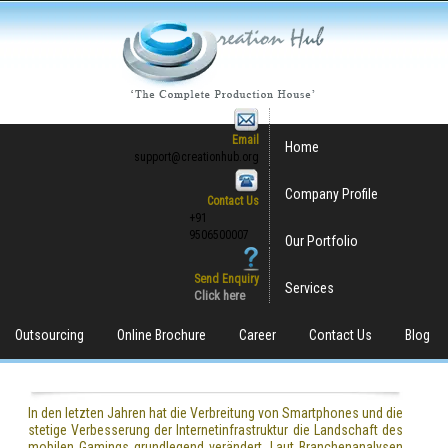
Email
Home
support@creationhub.org
Company Profile
Contact Us
+91
9506500007
Our Portfolio
Send Enquiry
Services
Click here
Outsourcing
Online Brochure
Career
Contact Us
Blog
In den letzten Jahren hat die Verbreitung von Smartphones und die
stetige Verbesserung der Internetinfrastruktur die Landschaft des
mobilen Gamings grundlegend verändert. Laut Branchenanalysen