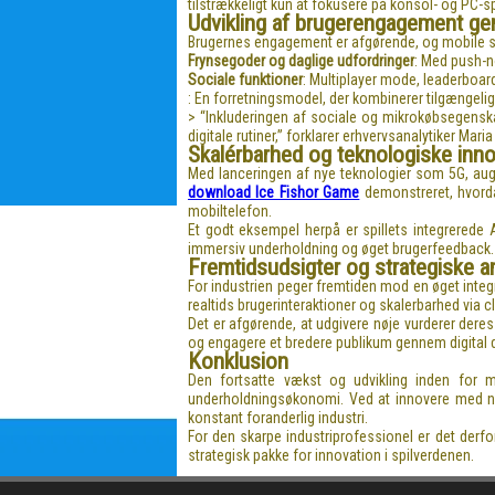
tilstrækkeligt kun at fokusere på konsol- og PC-sp
Udvikling af brugerengagement ge
Brugernes engagement er afgørende, og mobile s
Frynsegoder og daglige udfordringer
: Med push-no
Sociale funktioner
: Multiplayer mode, leaderboar
: En forretningsmodel, der kombinerer tilgængel
> “Inkluderingen af sociale og mikrokøbsegenskab
digitale rutiner,” forklarer erhvervsanalytiker Mari
Skalérbarhed og teknologiske inno
Med lanceringen af nye teknologier som 5G, aug
download Ice Fishor Game
demonstreret, hvorda
mobiltelefon.
Et godt eksempel herpå er spillets integrerede A
immersiv underholdning og øget brugerfeedback.
Fremtidsudsigter og strategiske a
For industrien peger fremtiden mod en øget integ
realtids brugerinteraktioner og skalerbarhed via 
Det er afgørende, at udgivere nøje vurderer deres
og engagere et bredere publikum gennem digital d
Konklusion
Den fortsatte vækst og udvikling inden for m
underholdningsøkonomi. Ved at innovere med nye
konstant foranderlig industri.
For den skarpe industriprofessionel er det derf
strategisk pakke for innovation i spilverdenen.