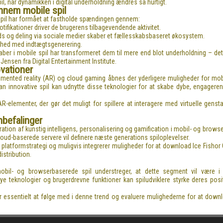
il, når dynamikken i digital underholdning ændres så hurtigt.
nnem mobile spil
pil har formået at fastholde spændingen gennem:
tifikationer driver de brugerens tilbagevendende aktivitet.
ds og deling via sociale medier skaber et fællesskabsbaseret økosystem.
ighed med indtægtsgenerering.
er i mobile spil har transformeret dem til mere end blot underholdning – det 
a Jensen fra Digital Entertainment Institute.
vationer
mented reality (AR) og cloud gaming åbnes der yderligere muligheder for mob
n innovative spil kan udnytte disse teknologier for at skabe dybe, engagerend
R-elementer, der gør det muligt for spillere at interagere med virtuelle genst
nbefalinger
ration af kunstig intelligens, personalisering og gamification i mobil- og brow
cloud-baserede servere vil definere næste generations spiloplevelser.
 platformstrategi og muligvis integrerer muligheder for at download Ice Fishor 
istribution.
obil- og browserbaserede spil understreger, at dette segment vil være i 
 teknologier og brugerdrevne funktioner kan spiludviklere styrke deres posi
or essentielt at følge med i denne trend og evaluere mulighederne for at dow