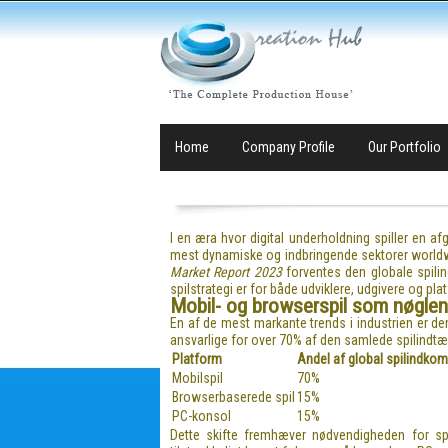
Home
Company Profile
Our Portfolio
I en æra hvor digital underholdning spiller en afgø
mest dynamiske og indbringende sektorer worldwi
Market Report 2023
forventes den globale spilin
spilstrategi er for både udviklere, udgivere og pla
Mobil- og browserspil som nøglen
En af de mest markante trends i industrien er de
ansvarlige for over 70% af den samlede spilindtæg
Platform
Andel af global spilindkom
Mobilspil
70%
Browserbaserede spil
15%
PC-konsol
15%
Dette skifte fremhæver nødvendigheden for spi