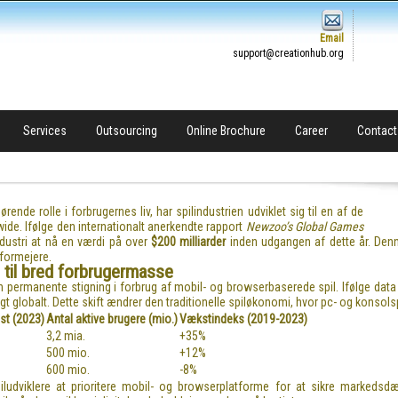
Email
support@creationhub.org
Services
Outsourcing
Online Brochure
Career
Contact
rende rolle i forbrugernes liv, har spilindustrien udviklet sig til en af de
de. Ifølge den internationalt anerkendte rapport
Newzoo’s Global Games
dustri at nå en værdi på over
$200 milliarder
inden udgangen af dette år. Denne
tformejere.
 til bred forbrugermasse
n permanente stigning i forbrug af mobil- og browserbaserede spil. Ifølge data
t globalt. Dette skift ændrer den traditionelle spiløkonomi, hvor pc- og konsols
st (2023)
Antal aktive brugere (mio.)
Vækstindeks (2019-2023)
3,2 mia.
+35%
500 mio.
+12%
600 mio.
-8%
ludviklere at prioritere mobil- og browserplatforme for at sikre markedsd