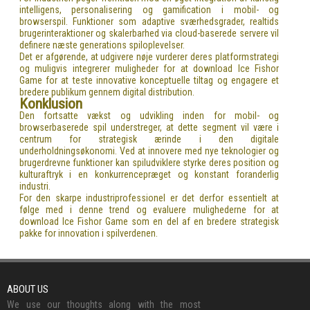
intelligens, personalisering og gamification i mobil- og
browserspil. Funktioner som adaptive sværhedsgrader, realtids
brugerinteraktioner og skalerbarhed via cloud-baserede servere vil
definere næste generations spiloplevelser.
Det er afgørende, at udgivere nøje vurderer deres platformstrategi
og muligvis integrerer muligheder for at download Ice Fishor
Game for at teste innovative konceptuelle tiltag og engagere et
bredere publikum gennem digital distribution.
Konklusion
Den fortsatte vækst og udvikling inden for mobil- og
browserbaserede spil understreger, at dette segment vil være i
centrum for strategisk ærinde i den digitale
underholdningsøkonomi. Ved at innovere med nye teknologier og
brugerdrevne funktioner kan spiludviklere styrke deres position og
kulturaftryk i en konkurrencepræget og konstant foranderlig
industri.
For den skarpe industriprofessionel er det derfor essentielt at
følge med i denne trend og evaluere mulighederne for at
download Ice Fishor Game som en del af en bredere strategisk
pakke for innovation i spilverdenen.
ABOUT US
We use our thoughts along with the most