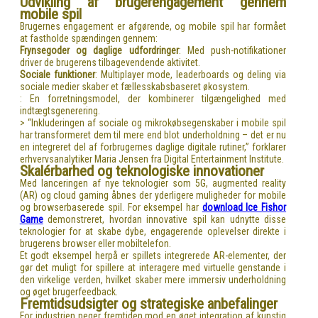
Udvikling af brugerengagement gennem
mobile spil
Brugernes engagement er afgørende, og mobile spil har formået
at fastholde spændingen gennem:
Frynsegoder og daglige udfordringer
: Med push-notifikationer
driver de brugerens tilbagevendende aktivitet.
Sociale funktioner
: Multiplayer mode, leaderboards og deling via
sociale medier skaber et fællesskabsbaseret økosystem.
: En forretningsmodel, der kombinerer tilgængelighed med
indtægtsgenerering.
> “Inkluderingen af sociale og mikrokøbsegenskaber i mobile spil
har transformeret dem til mere end blot underholdning – det er nu
en integreret del af forbrugernes daglige digitale rutiner,” forklarer
erhvervsanalytiker Maria Jensen fra Digital Entertainment Institute.
Skalérbarhed og teknologiske innovationer
Med lanceringen af nye teknologier som 5G, augmented reality
(AR) og cloud gaming åbnes der yderligere muligheder for mobile
og browserbaserede spil. For eksempel har
download Ice Fishor
Game
demonstreret, hvordan innovative spil kan udnytte disse
teknologier for at skabe dybe, engagerende oplevelser direkte i
brugerens browser eller mobiltelefon.
Et godt eksempel herpå er spillets integrerede AR-elementer, der
gør det muligt for spillere at interagere med virtuelle genstande i
den virkelige verden, hvilket skaber mere immersiv underholdning
og øget brugerfeedback.
Fremtidsudsigter og strategiske anbefalinger
For industrien peger fremtiden mod en øget integration af kunstig