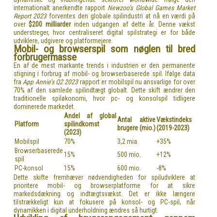
internationalt anerkendte rapport
Newzoo’s Global Games Market
Report 2023
forventes den globale spilindustri at nå en værdi på
over
$200 milliarder
inden udgangen af dette år. Denne vækst
understreger, hvor centraliseret digital spilstrategi er for både
udviklere, udgivere og platformejere.
Mobil- og browserspil som nøglen til bred
forbrugermasse
En af de mest markante trends i industrien er den permanente
stigning i forbrug af mobil- og browserbaserede spil. Ifølge data
fra
App Annie’s Q2 2023
rapport er mobilspil nu ansvarlige for over
70% af den samlede spilindtægt globalt. Dette skift ændrer den
traditionelle spiløkonomi, hvor pc- og konsolspil tidligere
dominerede markedet.
Andel af global
Antal aktive
Vækstindeks
Platform
spilindkomst
brugere (mio.)
(2019-2023)
(2023)
Mobilspil
70%
3,2 mia.
+35%
Browserbaserede
15%
500 mio.
+12%
spil
PC-konsol
15%
600 mio.
-8%
Dette skifte fremhæver nødvendigheden for spiludviklere at
prioritere mobil- og browserplatforme for at sikre
markedsdækning og indtægtsvækst. Det er ikke længere
tilstrækkeligt kun at fokusere på konsol- og PC-spil, når
dynamikken i digital underholdning ændres så hurtigt.