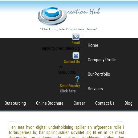
Email
Home
support@creationhub.org
Company Profile
Contact Us
+91
9506500007
Our Portfolio
Send Enquiry
Services
Click here
Outsourcing
Online Brochure
Career
Contact Us
Blog
I en æra hvor digital underholdning spiller en afgørende rolle i
forbrugernes liv, har spilindustrien udviklet sig til en af de mest
dynamiske og indbringende sektorer worldwide. Ifølge den