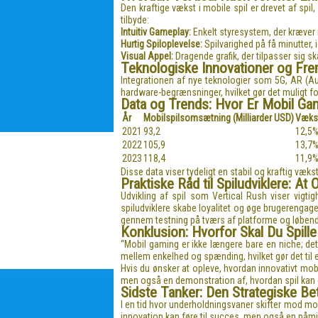
Den kraftige vækst i mobile spil er drevet af spil
tilbyde:
Intuitiv Gameplay:
Enkelt styresystem, der kræver 
Hurtig Spiloplevelse:
Spilvarighed på få minutter, 
Visual Appel:
Dragende grafik, der tilpasser sig s
Teknologiske Innovationer og Fre
Integrationen af nye teknologier som 5G, AR (A
hardware-begrænsninger, hvilket gør det muligt for
Data og Trends: Hvor Er Mobil Ga
År
Mobilspilsomsætning (Milliarder USD)
Væks
2021
93,2
12,5
2022
105,9
13,7
2023
118,4
11,9
Disse data viser tydeligt en stabil og kraftig væ
Praktiske Råd til Spiludviklere: At
Udvikling af spil som Vertical Rush viser vigt
spiludviklere skabe loyalitet og øge brugerengagem
gennem testning på tværs af platforme og løbend
Konklusion: Hvorfor Skal Du Spill
“Mobil gaming er ikke længere bare en niche; de
mellem enkelhed og spænding, hvilket gør det til e
Hvis du ønsker at opleve, hvordan innovativt mobi
men også en demonstration af, hvordan spil kan 
Sidste Tanker: Den Strategiske Bet
I en tid hvor underholdningsvaner skifter mod mob
innovation kan føre til succes, men også en påmi