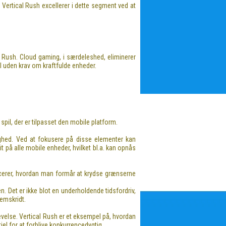
e. Vertical Rush excellerer i dette segment ved at
 Rush. Cloud gaming, i særdeleshed, eliminerer
il uden krav om kraftfulde enheder.
pil, der er tilpasset den mobile platform.
ighed. Ved at fokusere på disse elementer kan
t på alle mobile enheder, hvilket bl.a. kan opnås
icerer, hvordan man formår at krydse grænserne
. Det er ikke blot en underholdende tidsfordriv,
emskridt.
evelse. Vertical Rush er et eksempel på, hvordan
l for at forblive konkurrencedygtig.