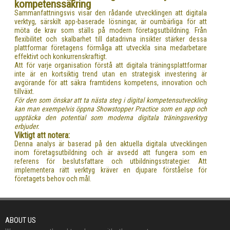
kompetenssäkring
Sammanfattningsvis visar den rådande utvecklingen att digitala
verktyg, särskilt app-baserade lösningar, är oumbärliga för att
möta de krav som ställs på modern företagsutbildning. Från
flexibilitet och skalbarhet till datadrivna insikter stärker dessa
plattformar företagens förmåga att utveckla sina medarbetare
effektivt och konkurrenskraftigt.
Att för varje organisation förstå att digitala träningsplattformar
inte är en kortsiktig trend utan en strategisk investering är
avgörande för att säkra framtidens kompetens, innovation och
tillväxt.
För den som önskar att ta nästa steg i digital kompetensutveckling
kan man exempelvis öppna Showstopper Practice som en app och
upptäcka den potential som moderna digitala träningsverktyg
erbjuder.
Viktigt att notera:
Denna analys är baserad på den aktuella digitala utvecklingen
inom företagsutbildning och är avsedd att fungera som en
referens för beslutsfattare och utbildningsstrategier. Att
implementera rätt verktyg kräver en djupare förståelse för
företagets behov och mål.
ABOUT US