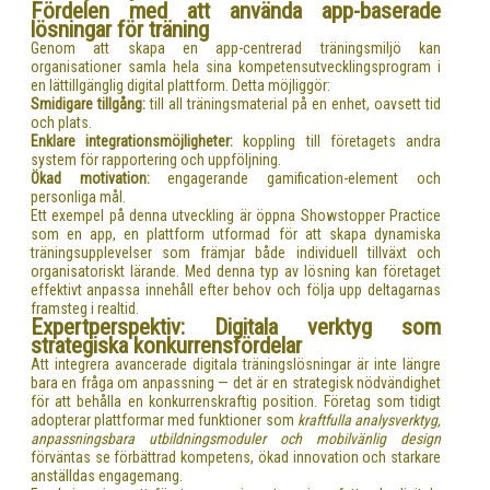
Fördelen med att använda app-baserade
lösningar för träning
Genom att skapa en app-centrerad träningsmiljö kan
organisationer samla hela sina kompetensutvecklingsprogram i
en lättillgänglig digital plattform. Detta möjliggör:
Smidigare tillgång:
till all träningsmaterial på en enhet, oavsett tid
och plats.
Enklare integrationsmöjligheter:
koppling till företagets andra
system för rapportering och uppföljning.
Ökad motivation:
engagerande gamification-element och
personliga mål.
Ett exempel på denna utveckling är öppna Showstopper Practice
som en app, en plattform utformad för att skapa dynamiska
träningsupplevelser som främjar både individuell tillväxt och
organisatoriskt lärande. Med denna typ av lösning kan företaget
effektivt anpassa innehåll efter behov och följa upp deltagarnas
framsteg i realtid.
Expertperspektiv: Digitala verktyg som
strategiska konkurrensfördelar
Att integrera avancerade digitala träningslösningar är inte längre
bara en fråga om anpassning — det är en strategisk nödvändighet
för att behålla en konkurrenskraftig position. Företag som tidigt
adopterar plattformar med funktioner som
kraftfulla analysverktyg,
anpassningsbara utbildningsmoduler och mobilvänlig design
förväntas se förbättrad kompetens, ökad innovation och starkare
anställdas engagemang.