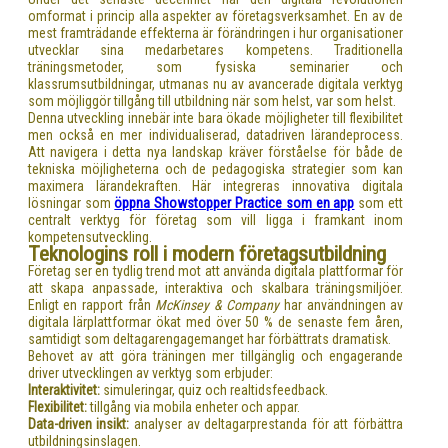
omformat i princip alla aspekter av företagsverksamhet. En av de
mest framträdande effekterna är förändringen i hur organisationer
utvecklar sina medarbetares kompetens. Traditionella
träningsmetoder, som fysiska seminarier och
klassrumsutbildningar, utmanas nu av avancerade digitala verktyg
som möjliggör tillgång till utbildning när som helst, var som helst.
Denna utveckling innebär inte bara ökade möjligheter till flexibilitet
men också en mer individualiserad, datadriven lärandeprocess.
Att navigera i detta nya landskap kräver förståelse för både de
tekniska möjligheterna och de pedagogiska strategier som kan
maximera lärandekraften. Här integreras innovativa digitala
lösningar som
öppna Showstopper Practice som en app
som ett
centralt verktyg för företag som vill ligga i framkant inom
kompetensutveckling.
Teknologins roll i modern företagsutbildning
Företag ser en tydlig trend mot att använda digitala plattformar för
att skapa anpassade, interaktiva och skalbara träningsmiljöer.
Enligt en rapport från
McKinsey & Company
har användningen av
digitala lärplattformar ökat med över 50 % de senaste fem åren,
samtidigt som deltagarengagemanget har förbättrats dramatisk.
Behovet av att göra träningen mer tillgänglig och engagerande
driver utvecklingen av verktyg som erbjuder:
Interaktivitet:
simuleringar, quiz och realtidsfeedback.
Flexibilitet:
tillgång via mobila enheter och appar.
Data-driven insikt:
analyser av deltagarprestanda för att förbättra
utbildningsinslagen.