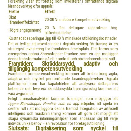
Forskning visar att företag som investerar i omfattande digitala
lärandeverktyg ofta uppnår:
Faktor
Effekt
Ökat
20-30 % snabbare kompetensutveckling
lärandeeffektivitet
20 % fler deltagare rapporterar hög
Högre engagemang
tillfredsställelse
Kostnadsbesparingar
Upp till 40 % minskade utbildningskostnader
Det är tydligt att investeringar i digitala verktyg för träning är en
strategisk investering för framtidens arbetsplats. Plattforms som
exempelvis öppna Showstopper Practice som en app möjliggör
denna transformation på ett sömlöst och användarcentrerat sätt.
Framtiden: Skräddarsydd, adaptiv och
tillgänglig kompetensutveckling
Framtidens kompetensutveckling kommer att kretsa kring agila,
adaptiva och mycket personifierade lärandeupplevelser. Digitala
plattformar som har kapabiliteten att analysera deltagarens
beteende och leverera skräddarsydda träningsinslag kommer att
vara avgörande.
Enligt branschanalytiker kommer lösningar som möjliggör att
öppna Showstopper Practice som en app
erbjuder, att spela en
central roll i att möjliggöra denna framtid. Integration av artificiell
intelligens och maskininlärning kommer att göra det möjligt att
skapa dynamiska inlärningsmiljöer som anpassar sig till varje
individs unika behov – en revolution för företagsutbildning.
Slutsats: Digitalisering som nyckel till