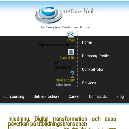
Email
Home
support@creationhub.org
Company Profile
Contact Us
+91
9506500007
Our Portfolio
Send Enquiry
Services
Click here
Outsourcing
Online Brochure
Career
Contact Us
Blog
Inledning: Digital transformation och dess
påverkan på utbildningsbranschen
Under det senaste decenniet har den digitala revolutionen