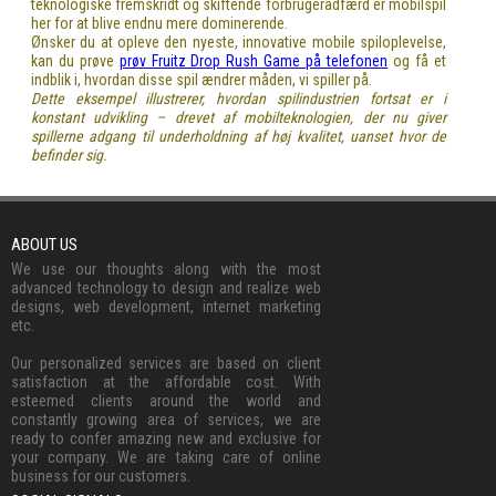
teknologiske fremskridt og skiftende forbrugeradfærd er mobilspil
her for at blive endnu mere dominerende.
Ønsker du at opleve den nyeste, innovative mobile spiloplevelse,
kan du prøve
prøv Fruitz Drop Rush Game på telefonen
og få et
indblik i, hvordan disse spil ændrer måden, vi spiller på.
Dette eksempel illustrerer, hvordan spilindustrien fortsat er i
konstant udvikling – drevet af mobilteknologien, der nu giver
spillerne adgang til underholdning af høj kvalitet, uanset hvor de
befinder sig.
ABOUT US
We use our thoughts along with the most
advanced technology to design and realize web
designs, web development, internet marketing
etc.
Our personalized services are based on client
satisfaction at the affordable cost. With
esteemed clients around the world and
constantly growing area of services, we are
ready to confer amazing new and exclusive for
your company. We are taking care of online
business for our customers.