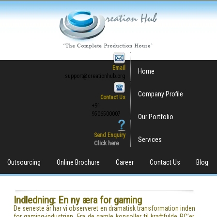
Email
Home
support@creationhub.org
Company Profile
Contact Us
+91
9506500007
Our Portfolio
Send Enquiry
Services
Click here
Outsourcing
Online Brochure
Career
Contact Us
Blog
Indledning: En ny æra for gaming
De seneste år har vi observeret en dramatisk transformation inden
for gaming-industrien. Fra de gamle konsoller til kraftfulde PC’er,