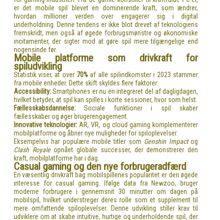
er det mobile spil blevet en dominerende kraft, som ændrer,
hvordan millioner verden over engagerer sig i digital
underholdning. Denne tendens er ikke blot drevet af teknologiens
fremskridt, men også af øgede forbrugsmønstre og økonomiske
incitamenter, der sigter mod at gøre spil mere tilgængelige end
nogensinde før.
Mobile platforme som drivkraft for
spiludvikling
Statistik viser, at over
70%
af alle spilindkomster i 2023 stammer
fra mobile enheder. Dette skift skyldes flere faktorer:
Accessibility:
Smartphones er nu en integreret del af dagligdagen,
hvilket betyder, at spil kan spilles i korte sessioner, hvor som helst.
Fællesskabsdannelse:
Sociale funktioner i spil skaber
fællesskaber og øger brugerengagement.
Innovative teknologier:
AR, VR, og cloud gaming komplementerer
mobilplatforme og åbner nye muligheder for spiloplevelser.
Eksempelvis har populære mobile titler som
Genshin Impact
og
Clash Royale
opnået globale successer, der demonstrerer den
kraft, mobilplatforme har i dag.
Casual gaming og den nye forbrugeradfærd
En væsentlig drivkraft bag mobilspillenes popularitet er den øgede
interesse for casual gaming. Ifølge data fra Newzoo, bruger
moderne forbrugere i gennemsnit 30 minutter om dagen på
mobilspil, hvilket understreger deres rolle som et supplement til
mere omfattende spiloplevelser. Denne udvikling stiller krav til
udviklere om at skabe intuitive, hurtige og underholdende spil, der