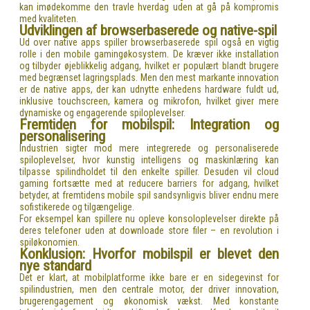
kan imødekomme den travle hverdag uden at gå på kompromis
med kvaliteten.
Udviklingen af browserbaserede og native-spil
Ud over native apps spiller browserbaserede spil også en vigtig
rolle i den mobile gamingøkosystem. De kræver ikke installation
og tilbyder øjeblikkelig adgang, hvilket er populært blandt brugere
med begrænset lagringsplads. Men den mest markante innovation
er de native apps, der kan udnytte enhedens hardware fuldt ud,
inklusive touchscreen, kamera og mikrofon, hvilket giver mere
dynamiske og engagerende spiloplevelser.
Fremtiden for mobilspil: Integration og
personalisering
Industrien sigter mod mere integrerede og personaliserede
spiloplevelser, hvor kunstig intelligens og maskinlæring kan
tilpasse spilindholdet til den enkelte spiller. Desuden vil cloud
gaming fortsætte med at reducere barriers for adgang, hvilket
betyder, at fremtidens mobile spil sandsynligvis bliver endnu mere
sofistikerede og tilgængelige.
For eksempel kan spillere nu opleve konsoloplevelser direkte på
deres telefoner uden at downloade store filer – en revolution i
spiløkonomien.
Konklusion: Hvorfor mobilspil er blevet den
nye standard
Det er klart, at mobilplatforme ikke bare er en sidegevinst for
spilindustrien, men den centrale motor, der driver innovation,
brugerengagement og økonomisk vækst. Med konstante